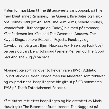
Malen for musikken til The Bittersweets var poppunk på linje
med blant annet Ramones, The Queers, Riverdales og Hard-
ons. Tomas Dahl (ex Abusers, The Yum Yums, senere Vikings,
Wonderfools, Turbonegro og Caddy) ble med på trommer,
Kåre Pedersen (ex-Kåre and The Cavemen, Abusers, The
Kwyet Kings, senere Gluecifer, Rejects, Euroboys og
Cavebones) på gitar , Bjørn Haukaas (ex T-Zers og Fuck Ups)
på bass og Lars Dehli Johnsrud (senere Mensen og The Good
Bad And The Zugly) på orgel.
Albumet ble spilt inn over to helger våren 1996 i Athletic
Sound Studio i Halden, Norge med Kai Andersen som tekniker
og co-produsent. Innspillingene ble gitt ut på CD sommeren
1996 på That’s Entertainment Records.
Kåre sluttet rett etter innspillingen og ble erstattet av Mads
Husvik (eks The Basement Brats, senere The Nuggets) på