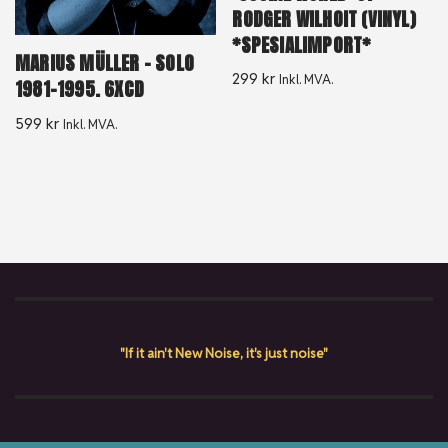
RODGER WILHOIT (VINYL)
*SPESIALIMPORT*
MARIUS MÜLLER ‎– SOLO
299
kr
Inkl. MVA.
1981-1995. 6XCD
599
kr
Inkl. MVA.
"If it ain't New Noise, it's just noise"