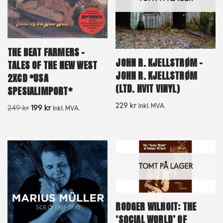
THE BEAT FARMERS –
JOHN R. KJELLSTRØM –
TALES OF THE NEW WEST
JOHN R. KJELLSTRØM
2XCD *USA
(LTD. HVIT VINYL)
SPESIALIMPORT*
229
kr
Inkl. MVA.
249
kr
199
kr
Inkl. MVA.
TOMT PÅ LAGER
RODGER WILHOIT: THE
‘SOCIAL WORLD’ OF