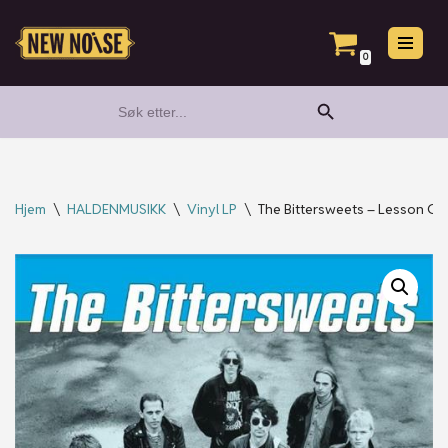
Hopp
0
til
Search Button
Search
innholdet
for:
Hjem
\
HALDENMUSIKK
\
Vinyl LP
\
The Bittersweets – Lesson On