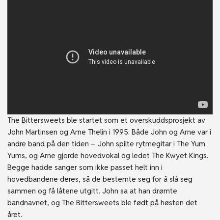
The Bittersweets ble startet som et overskuddsprosjekt av
John Martinsen og Arne Thelin i 1995. Både John og Arne var i
andre band på den tiden – John spilte rytmegitar i The Yum
Yums, og Arne gjorde hovedvokal og ledet The Kwyet Kings.
Begge hadde sanger som ikke passet helt inn i
hovedbandene deres, så de bestemte seg for å slå seg
sammen og få låtene utgitt. John sa at han drømte
bandnavnet, og The Bittersweets ble født på høsten det
året.