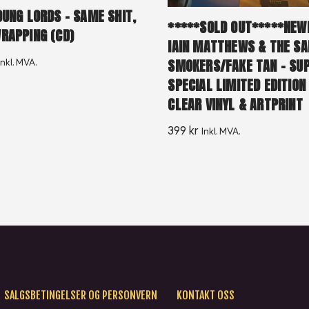
OUNG LORDS – SAME SHIT,
*****SOLD OUT*****NEW
RAPPING (CD)
IAIN MATTHEWS & THE S
SMOKERS/FAKE TAN – SU
Inkl. MVA.
SPECIAL LIMITED EDITION
CLEAR VINYL & ARTPRINT
399
kr
Inkl. MVA.
SALGSBETINGELSER OG PERSONVERN
KONTAKT OSS