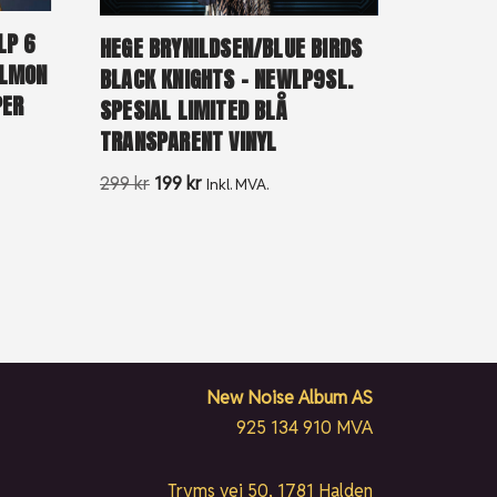
LP 6
HEGE BRYNILDSEN/BLUE BIRDS
ALMON
BLACK KNIGHTS – NEWLP9SL.
PER
SPESIAL LIMITED BLÅ
TRANSPARENT VINYL
299
kr
199
kr
Inkl. MVA.
New Noise Album AS
925 134 910 MVA
Tryms vei 50, 1781 Halden