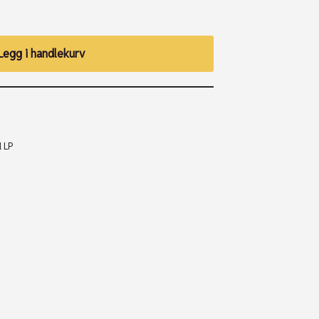
Legg i handlekurv
l LP