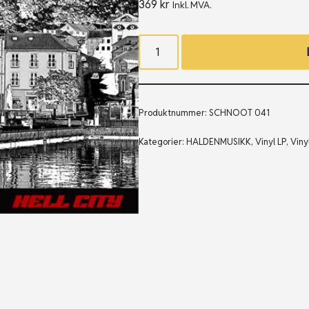
369
kr
Inkl. MVA.
Produktnummer:
SCHNOOT 041
Kategorier:
HALDENMUSIKK
,
Vinyl LP
,
Viny