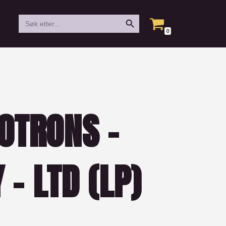
Search Button
Search
for:
0
OTRONS –
 – LTD (LP)