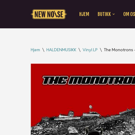
HJEM
BUTIKK
OM O
Hopp
til
innholdet
Hjem
\
HALDENMUSIKK
\
Vinyl LP
\
The Monotrons – 