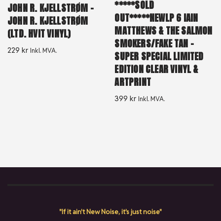
*****SOLD
JOHN R. KJELLSTRØM –
OUT*****NEWLP 6 IAIN
JOHN R. KJELLSTRØM
MATTHEWS & THE SALMON
(LTD. HVIT VINYL)
SMOKERS/FAKE TAN –
229
kr
Inkl. MVA.
SUPER SPECIAL LIMITED
EDITION CLEAR VINYL &
ARTPRINT
399
kr
Inkl. MVA.
"If it ain't New Noise, it's just noise"