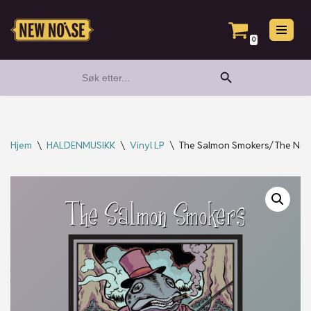
Hopp
0
til
Search Button
Search
innholdet
for:
Hjem
\
HALDENMUSIKK
\
Vinyl LP
\
The Salmon Smokers/ The Neve