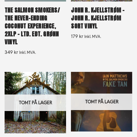
THE SALMON SMOKERS/
JOHN R. KJELLSTRØM –
THE NEVER-ENDING
JOHN R. KJELLSTRØM
COCONUT EXPERIENCE,
SORT VINYL
2XLP – LTD. EDT. GRØNN
179
kr
Inkl. MVA.
VINYL
349
kr
Inkl. MVA.
TOMT PÅ LAGER
TOMT PÅ LAGER