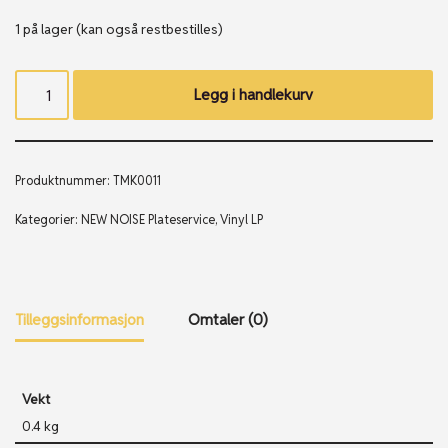
1 på lager (kan også restbestilles)
Legg i handlekurv
Produktnummer:
TMK0011
Kategorier:
NEW NOISE Plateservice
,
Vinyl LP
Tilleggsinformasjon
Omtaler (0)
Vekt
0.4 kg