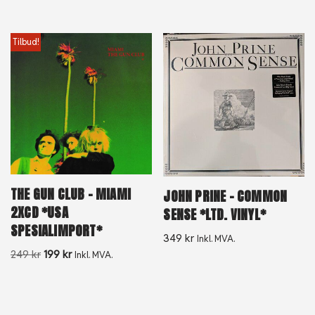
Tilbud!
THE GUN CLUB – MIAMI
JOHN PRINE – COMMON
2XCD *USA
SENSE *LTD. VINYL*
SPESIALIMPORT*
349
kr
Inkl. MVA.
249
kr
199
kr
Inkl. MVA.