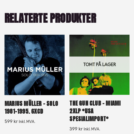
RELATERTE PRODUKTER
TOMT PÅ LAGER
THE GUN CLUB – MIAMI
MARIUS MÜLLER ‎– SOLO
2XLP *USA
1981-1995. 6XCD
SPESIALIMPORT*
599
kr
Inkl. MVA.
399
kr
Inkl. MVA.