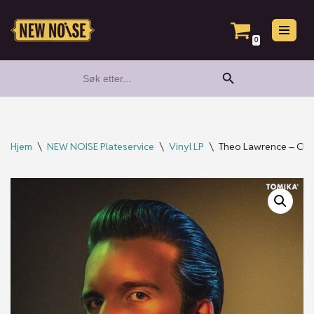
Hopp
0
til
Search Button
Search
innholdet
for:
Hjem
\
NEW NOISE Plateservice
\
Vinyl LP
\
Theo Lawrence – Chér