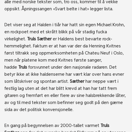
alle med norske tekster som, tro oss, kommer til å vekke
oppsikt. Åpningssangen «Svart belte i hat» legger lista.
Det viser seg at Halden i tiår har hatt sin egen Michael Krohn,
en rockpoet med et skrått blikk på vår stadig fucka
virkelighet.
Truls Sæther
er Haldens best bevarte rock-
hemmelighet. Faktum er at han var der da Henning Kvitnes
først tiltrakk seg oppmerksomheten på Chateu Neuf i Oslo,
men når platene kom med Kvitnes første sanger,
hadde
Truls
forsvunnet under den nasjonale radaren. Det
betyr ikke at ikke haldenserne har vært klar over hans evner
som låtskriver og spontan artist.
Sæther
har neppe vært i
festlig lag uten at det har blitt krevd at han har tatt frem
gitaren og fremført en eller flere av sine halsbrekkende låter,
av og til med tekster som befinner seg godt på den gærne
sida av det politisk konvensjonelle.
En gang på begynnelsen av 2000-tallet varmet
Truls