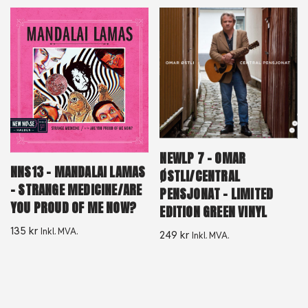
NEWLP 7 – OMAR
NNS13 – MANDALAI LAMAS
ØSTLI/CENTRAL
– STRANGE MEDICINE/ARE
PENSJONAT – LIMITED
YOU PROUD OF ME NOW?
EDITION GREEN VINYL
135
kr
Inkl. MVA.
249
kr
Inkl. MVA.