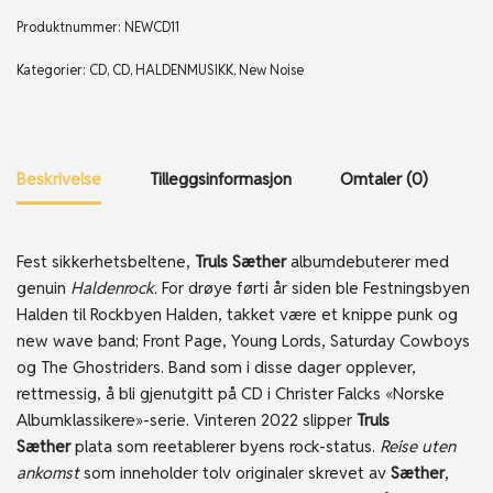
Produktnummer:
NEWCD11
Kategorier:
CD
,
CD
,
HALDENMUSIKK
,
New Noise
Beskrivelse
Tilleggsinformasjon
Omtaler (0)
Fest sikkerhetsbeltene,
Truls Sæther
albumdebuterer med
genuin
Haldenrock
. For drøye førti år siden ble Festningsbyen
Halden til Rockbyen Halden, takket være et knippe punk og
new wave band; Front Page, Young Lords, Saturday Cowboys
og The Ghostriders. Band som i disse dager opplever,
rettmessig, å bli gjenutgitt på CD i Christer Falcks «Norske
Albumklassikere»-serie. Vinteren 2022 slipper
Truls
Sæther
plata som reetablerer byens rock-status.
Reise uten
ankomst
som inneholder tolv originaler skrevet av
Sæther
,