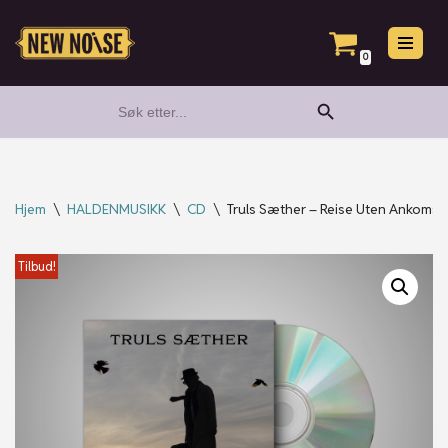
Hopp
0
til
Search Button
Search
innholdet
for:
Hjem
\
HALDENMUSIKK
\
CD
\
Truls Sæther – Reise Uten Ankomst
Tilbud!