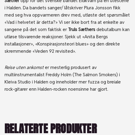
Sæther
opp for det svenske bandet Eldkvarn på en utescene
i Halden. Da bandets sanger/ låtskriver Plura Jonsson fikk
med seg hva oppvarmeren drev med, utløste det spørsmålet
«Vad i helvetet är detta?» Vi ser ikke bort fra at enkelte av
sangene på det som faktisk er
Truls Sæthers
debutalbum kan
utløse tilsvarende reaksjoner. Sjekk ut «Anita Bergs
installasjoner», «Konspirasjonsteori blues» og den direkte
skremmende «Veden 92 revisited».
Reise uten ankomst
er mesterlig produsert av
multiinstrumentalist Freddy Holm (The Salmon Smokers) i
Kleiva Studio i Halden og inneholder mer fuzza og breiale
rock-gitarer enn Halden-rocken noensinne har gjort.
RELATERTE PRODUKTER