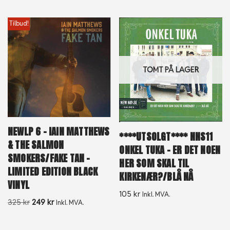
Tilbud!
TOMT PÅ LAGER
NEWLP 6 – IAIN MATTHEWS
****UTSOLGT**** NNS11
& THE SALMON
ONKEL TUKA ‎– ER DET NOEN
SMOKERS/FAKE TAN –
HER SOM SKAL TIL
LIMITED EDITION BLACK
KIRKENÆR?/BLÅ NÅ
VINYL
105
kr
Inkl. MVA.
325
kr
249
kr
Inkl. MVA.