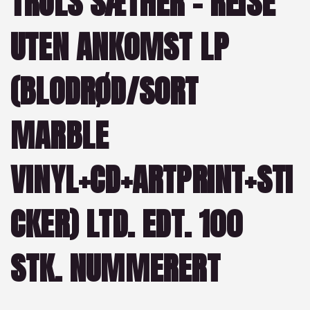
TRULS SÆTHER – REISE
UTEN ANKOMST LP
(BLODRØD/SORT
MARBLE
VINYL+CD+ARTPRINT+STI
CKER) LTD. EDT. 100
STK. NUMMERERT