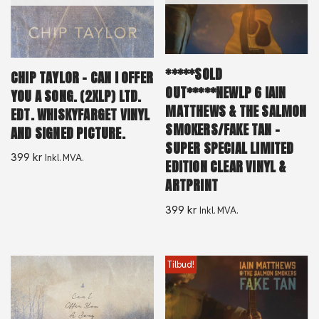
*****SOLD
CHIP TAYLOR – CAN I OFFER
OUT*****NEWLP 6 IAIN
YOU A SONG. (2XLP) LTD.
MATTHEWS & THE SALMON
EDT. WHISKYFARGET VINYL
SMOKERS/FAKE TAN –
AND SIGNED PICTURE.
SUPER SPECIAL LIMITED
399
kr
Inkl. MVA.
EDITION CLEAR VINYL &
ARTPRINT
399
kr
Inkl. MVA.
Tilbud!