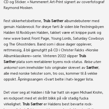
CD og Sticker. + Nummerert Art-Print signert av coverfotograf
Raymond Mosken.
Fest sikkerhetsbeltene,
Truls Sæther
albumdebuterer med
genuin
Haldenrock
. For drøye førti år siden ble Festningsbyen
Halden til Rockbyen Halden, takket være et knippe punk og
new wave band; Front Page, Young Lords, Saturday Cowboys
og The Ghostriders. Band som i disse dager opplever,
rettmessig, å bli gjenutgitt på CD i Christer Falcks «Norske
Albumklassikere»-serie. Vinteren 2022 slipper
Truls
Sæther
plata som reetablerer byens rock-status.
Reise uten
ankomst
som inneholder tolv originaler skrevet av
Sæther
,
alle med norske tekster som, tro oss, kommer til å vekke
oppsikt. Åpningssangen «Svart belte i hat» legger lista.
Det viser seg at Halden i tiår har hatt sin egen Michael Krohn,
en rockpoet med et skrått blikk på vår stadig fucka
virkelighet.
Truls Sæther
er Haldens best bevarte rock-