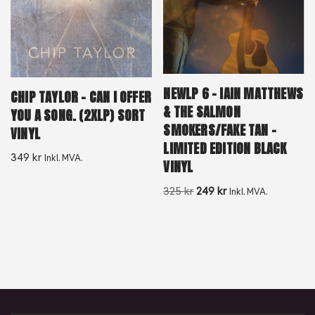
NEWLP 6 – IAIN MATTHEWS
CHIP TAYLOR – CAN I OFFER
& THE SALMON
YOU A SONG. (2XLP) SORT
SMOKERS/FAKE TAN –
VINYL
LIMITED EDITION BLACK
349
kr
Inkl. MVA.
VINYL
325
kr
249
kr
Inkl. MVA.