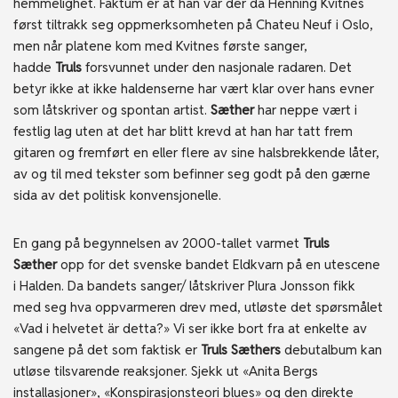
hemmelighet. Faktum er at han var der da Henning Kvitnes
først tiltrakk seg oppmerksomheten på Chateu Neuf i Oslo,
men når platene kom med Kvitnes første sanger,
hadde
Truls
forsvunnet under den nasjonale radaren. Det
betyr ikke at ikke haldenserne har vært klar over hans evner
som låtskriver og spontan artist.
Sæther
har neppe vært i
festlig lag uten at det har blitt krevd at han har tatt frem
gitaren og fremført en eller flere av sine halsbrekkende låter,
av og til med tekster som befinner seg godt på den gærne
sida av det politisk konvensjonelle.
En gang på begynnelsen av 2000-tallet varmet
Truls
Sæther
opp for det svenske bandet Eldkvarn på en utescene
i Halden. Da bandets sanger/ låtskriver Plura Jonsson fikk
med seg hva oppvarmeren drev med, utløste det spørsmålet
«Vad i helvetet är detta?» Vi ser ikke bort fra at enkelte av
sangene på det som faktisk er
Truls Sæthers
debutalbum kan
utløse tilsvarende reaksjoner. Sjekk ut «Anita Bergs
installasjoner», «Konspirasjonsteori blues» og den direkte