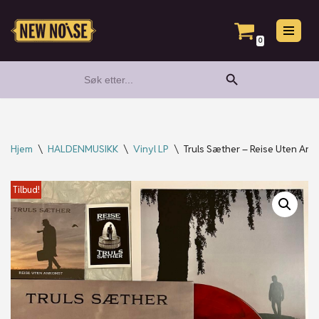
Hopp
0
til
Search Button
Search
innholdet
for:
Hjem
\
HALDENMUSIKK
\
Vinyl LP
\
Truls Sæther – Reise Uten Ank
Tilbud!