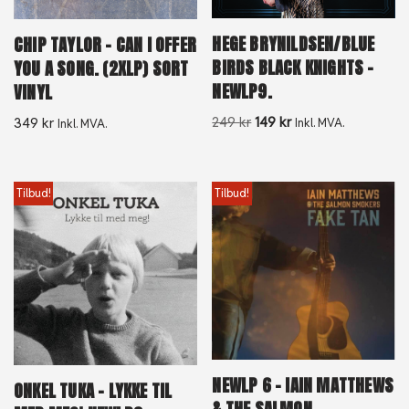
HEGE BRYNILDSEN/BLUE
CHIP TAYLOR – CAN I OFFER
BIRDS BLACK KNIGHTS –
YOU A SONG. (2XLP) SORT
NEWLP9.
VINYL
249
kr
149
kr
349
kr
Inkl. MVA.
Inkl. MVA.
Tilbud!
Tilbud!
NEWLP 6 – IAIN MATTHEWS
ONKEL TUKA – LYKKE TIL
& THE SALMON