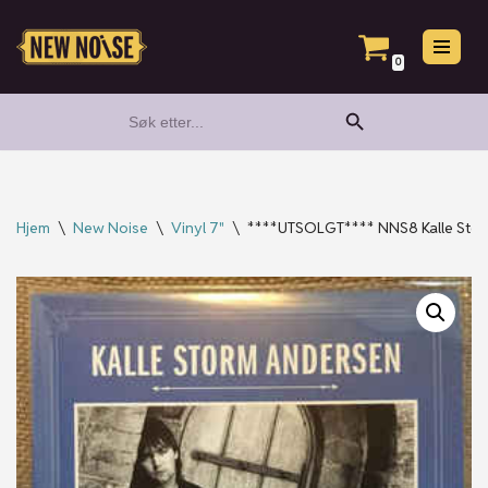
Hopp
0
til
Search Button
Search
innholdet
for:
Hjem
\
New Noise
\
Vinyl 7"
\
****UTSOLGT**** NNS8 Kalle Storm