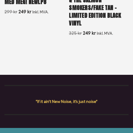
MED MEG! NEWLP8
SMOKERS/FAKE TAN –
299
kr
249
kr
Inkl. MVA.
LIMITED EDITION BLACK
VINYL
325
kr
249
kr
Inkl. MVA.
"If it ain't New Noise, it's just noise"