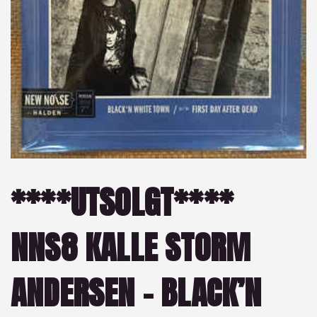
****UTSOLGT****
NNS8 KALLE STORM
ANDERSEN ‎– BLACK’N