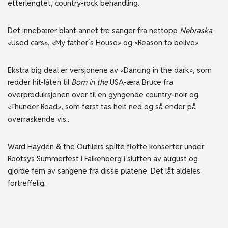
etterlengtet, country-rock behandling.
Det innebærer blant annet tre sanger fra nettopp
Nebraska
;
«Used cars», «My father´s House» og «Reason to belive».
Ekstra big deal er versjonene av «Dancing in the dark», som
redder hit-låten til
Born in the
USA-æra Bruce fra
overproduksjonen over til en gyngende country-noir og
«Thunder Road», som først tas helt ned og så ender på
overraskende vis..
Ward Hayden & the Outliers spilte flotte konserter under
Rootsys Summerfest i Falkenberg i slutten av august og
gjorde fem av sangene fra disse platene. Det låt aldeles
fortreffelig.