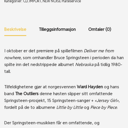
Kategorier:
CD
,
IMPORT
,
NEW NOISE Plateservice
Beskrivelse
Tilleggsinformasjon
Omtaler (0)
I oktober er det premiere på spillefilmen
Deliver me from
nowhere
, som omhandler Bruce Springsteen i perioden da han
spilte inn det nedstrippede albumet
Nebraska
på tidlig 1980-
tall.
Tilfeldighetene gjør at norgesvennen
Ward Hayden
og hans
band
The Outliers
denne høsten slipper sitt omfattende
Springsteen-prosjekt, 15 Springsteen-sanger +
«Jersey Girl»
,
fordelt på de to albumene
Little by Little
og
Piece by Piece
.
Der Springsteen-musikken får en omfattende, og