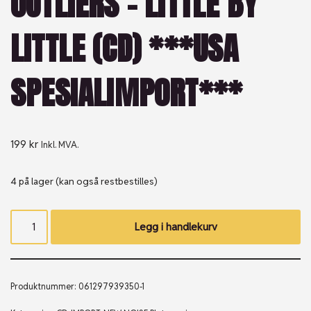
OUTLIERS – LITTLE BY
LITTLE (CD) ***USA
SPESIALIMPORT***
199
kr
Inkl. MVA.
4 på lager (kan også restbestilles)
Legg i handlekurv
Produktnummer:
061297939350-1