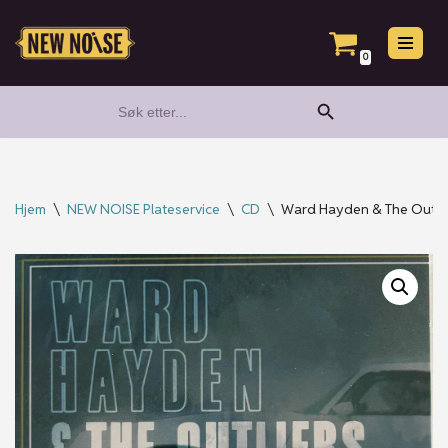
Hopp
0
til
Search Button
Search
innholdet
for:
Hjem
\
NEW NOISE Plateservice
\
CD
\
Ward Hayden & The Outlier