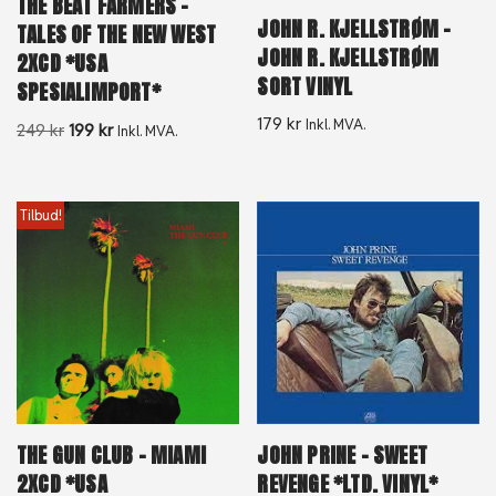
THE BEAT FARMERS –
JOHN R. KJELLSTRØM –
TALES OF THE NEW WEST
JOHN R. KJELLSTRØM
2XCD *USA
SORT VINYL
SPESIALIMPORT*
179
kr
Inkl. MVA.
249
kr
199
kr
Inkl. MVA.
Tilbud!
THE GUN CLUB – MIAMI
JOHN PRINE – SWEET
2XCD *USA
REVENGE *LTD. VINYL*