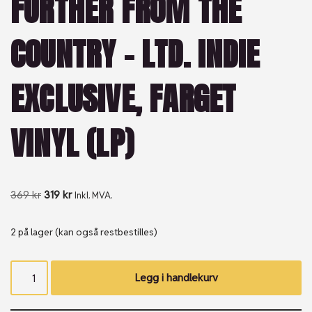
FURTHER FROM THE
COUNTRY – LTD. INDIE
EXCLUSIVE, FARGET
VINYL (LP)
369
kr
319
kr
Inkl. MVA.
2 på lager (kan også restbestilles)
Legg i handlekurv