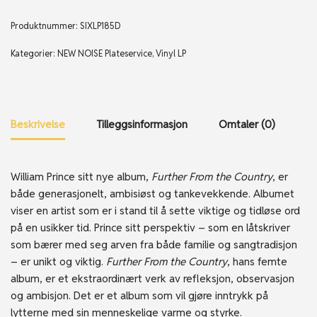
Produktnummer:
SIXLP185D
Kategorier:
NEW NOISE Plateservice
,
Vinyl LP
Beskrivelse
Tilleggsinformasjon
Omtaler (0)
William Prince sitt nye album,
Further From the Country
, er
både generasjonelt, ambisiøst og tankevekkende. Albumet
viser en artist som er i stand til å sette viktige og tidløse ord
på en usikker tid. Prince sitt perspektiv – som en låtskriver
som bærer med seg arven fra både familie og sangtradisjon
– er unikt og viktig.
Further From the Country
, hans femte
album, er et ekstraordinært verk av refleksjon, observasjon
og ambisjon. Det er et album som vil gjøre inntrykk på
lytterne med sin menneskelige varme og styrke.