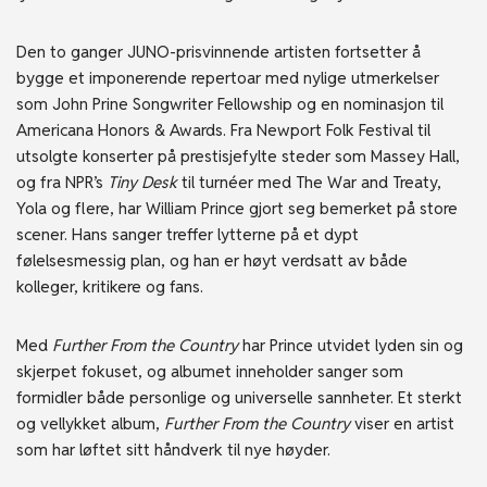
Den to ganger JUNO-prisvinnende artisten fortsetter å
bygge et imponerende repertoar med nylige utmerkelser
som John Prine Songwriter Fellowship og en nominasjon til
Americana Honors & Awards. Fra Newport Folk Festival til
utsolgte konserter på prestisjefylte steder som Massey Hall,
og fra NPR’s
Tiny Desk
til turnéer med The War and Treaty,
Yola og flere, har William Prince gjort seg bemerket på store
scener. Hans sanger treffer lytterne på et dypt
følelsesmessig plan, og han er høyt verdsatt av både
kolleger, kritikere og fans.
Med
Further From the Country
har Prince utvidet lyden sin og
skjerpet fokuset, og albumet inneholder sanger som
formidler både personlige og universelle sannheter. Et sterkt
og vellykket album,
Further From the Country
viser en artist
som har løftet sitt håndverk til nye høyder.