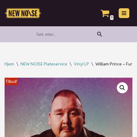
Hopp
0
til
Search Button
Search
innholdet
for:
Hjem
\
NEW NOISE Plateservice
\
Vinyl LP
\
William Prince – Furth
Tilbud!