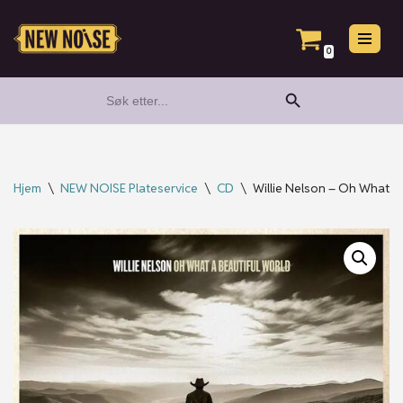
Hopp
0
til
Search Button
Search
innholdet
for:
Hjem
\
NEW NOISE Plateservice
\
CD
\
Willie Nelson – Oh What A