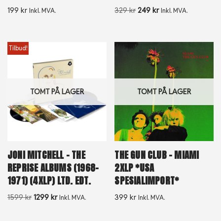
199
kr
329
kr
249
kr
Inkl. MVA.
Inkl. MVA.
Tilbud!
TOMT PÅ LAGER
TOMT PÅ LAGER
JONI MITCHELL – THE
THE GUN CLUB – MIAMI
REPRISE ALBUMS (1968-
2XLP *USA
1971) (4XLP) LTD. EDT.
SPESIALIMPORT*
1599
kr
1299
kr
399
kr
Inkl. MVA.
Inkl. MVA.