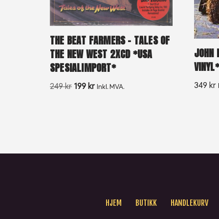
THE BEAT FARMERS – TALES OF
JOHN P
THE NEW WEST 2XCD *USA
VINYL
SPESIALIMPORT*
349
kr
249
kr
199
kr
Inkl. MVA.
HJEM
BUTIKK
HANDLEKURV