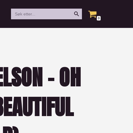
Search Button
Search
for:
0
ELSON – OH
BEAUTIFUL