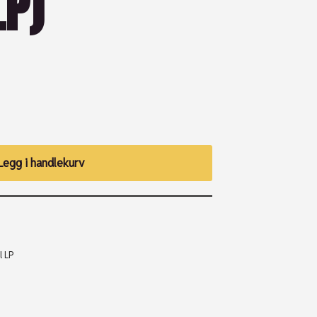
LP)
Legg i handlekurv
l LP