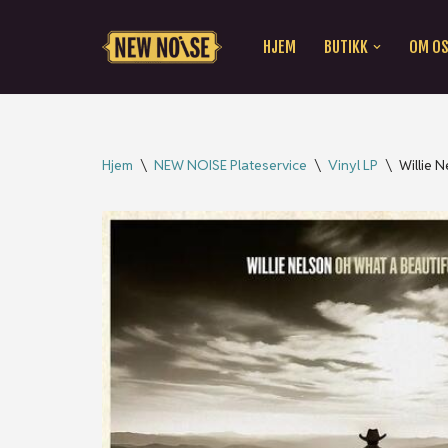
HJEM
BUTIKK
OM O
Hopp
til
innholdet
Hjem
\
NEW NOISE Plateservice
\
Vinyl LP
\
Willie 