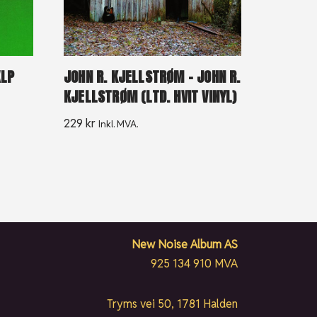
XLP
JOHN R. KJELLSTRØM – JOHN R.
KJELLSTRØM (LTD. HVIT VINYL)
229
kr
Inkl. MVA.
New Noise Album AS
925 134 910 MVA
Tryms vei 50, 1781 Halden