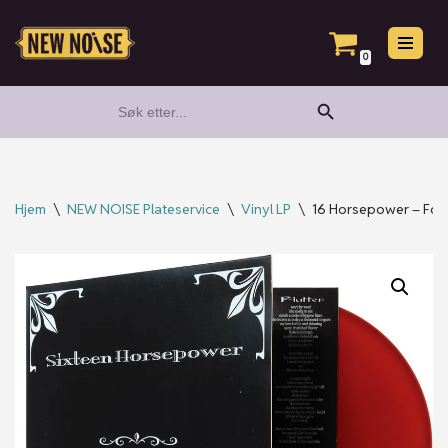
Hopp
0
til
Search Button
Search
innholdet
for:
Hjem
\
NEW NOISE Plateservice
\
Vinyl LP
\
16 Horsepower – Fol