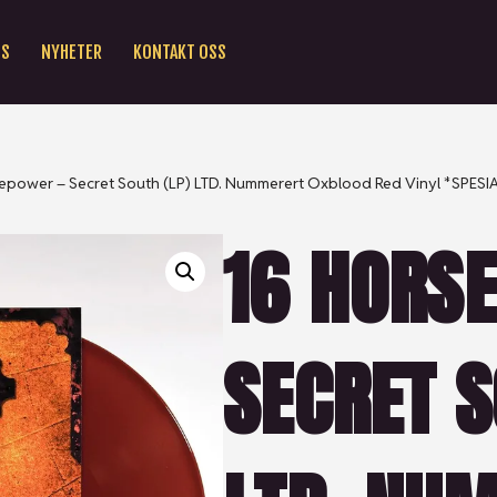
SS
NYHETER
KONTAKT OSS
epower – Secret South (LP) LTD. Nummerert Oxblood Red Vinyl *SPES
16 HORS
SECRET S