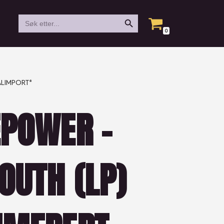
Search Button
Search
for:
0
IALIMPORT*
EPOWER –
OUTH (LP)