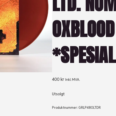
LTD. NU
OXBLOOD 
*SPESIA
400
kr
Inkl. MVA.
Utsolgt
Produktnummer:
GRLP480LTDR