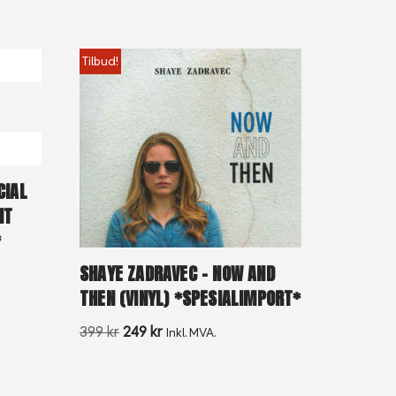
Tilbud!
CIAL
IT
*
SHAYE ZADRAVEC – NOW AND
THEN (VINYL) *SPESIALIMPORT*
399
kr
249
kr
Inkl. MVA.