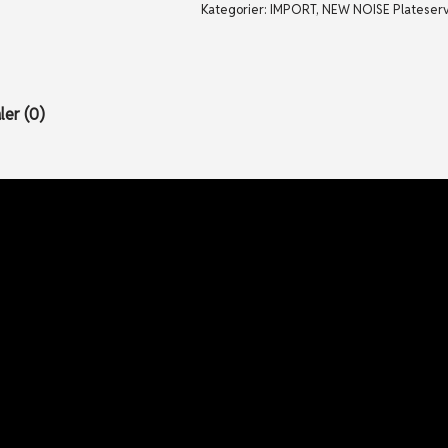
Kategorier:
IMPORT
,
NEW NOISE Plateser
er (0)