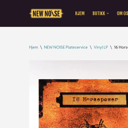
HJEM
BUTIKK
OM O
Hopp
til
innholdet
Hjem
\
NEW NOISE Plateservice
\
Vinyl LP
\
16 Hors