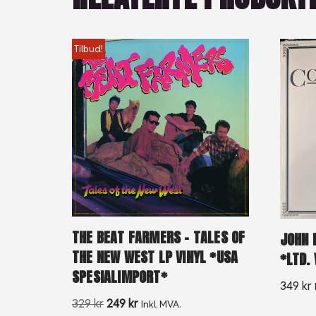
Tilbud!
THE BEAT FARMERS – TALES OF
JOHN 
THE NEW WEST LP VINYL *USA
*LTD. 
SPESIALIMPORT*
349
kr
329
kr
249
kr
Inkl. MVA.