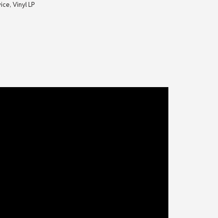
vice
,
Vinyl LP