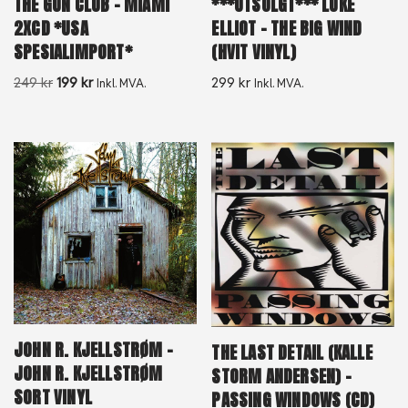
THE GUN CLUB – MIAMI
***UTSOLGT*** LUKE
2XCD *USA
ELLIOT – THE BIG WIND
SPESIALIMPORT*
(HVIT VINYL)
249
kr
199
kr
299
kr
Inkl. MVA.
Inkl. MVA.
JOHN R. KJELLSTRØM –
THE LAST DETAIL (KALLE
JOHN R. KJELLSTRØM
STORM ANDERSEN) –
SORT VINYL
PASSING WINDOWS (CD)