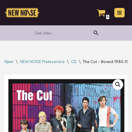
Hopp
0
til
Search Button
Search
innholdet
for:
Hjem
\
NEW NOISE Plateservice
\
CD
\
The Cut – Boxed 1980-19