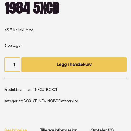
1984 5XCD
499
kr
Inkl. MVA.
6 på lager
Legg i handlekurv
Produktnummer:
THECUTBOX21
Kategorier:
BOX
,
CD
,
NEW NOISE Plateservice
Beskrivelse
Tilleggsinformasjon
Omtaler (0)