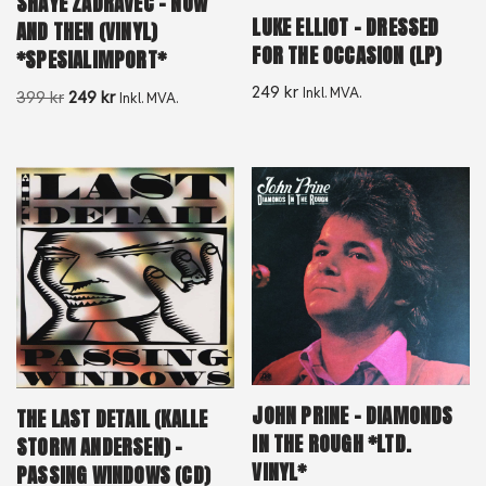
SHAYE ZADRAVEC – NOW
LUKE ELLIOT – DRESSED
AND THEN (VINYL)
FOR THE OCCASION (LP)
*SPESIALIMPORT*
249
kr
Inkl. MVA.
399
kr
249
kr
Inkl. MVA.
JOHN PRINE – DIAMONDS
THE LAST DETAIL (KALLE
IN THE ROUGH *LTD.
STORM ANDERSEN) –
VINYL*
PASSING WINDOWS (CD)