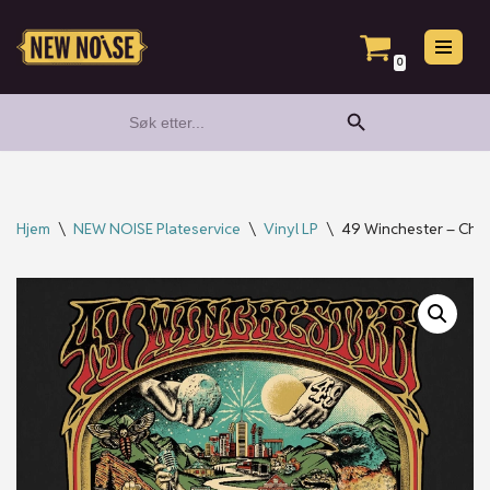
Hopp
0
til
Search Button
Search
innholdet
for:
Hjem
\
NEW NOISE Plateservice
\
Vinyl LP
\
49 Winchester – Chang