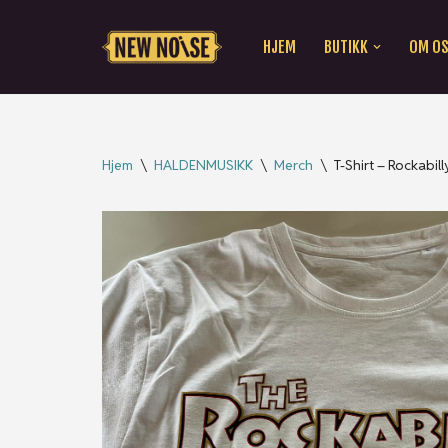
HJEM
BUTIKK
OM O
Hopp
til
innholdet
Hjem
\
HALDENMUSIKK
\
Merch
\
T-Shirt – Rockabill