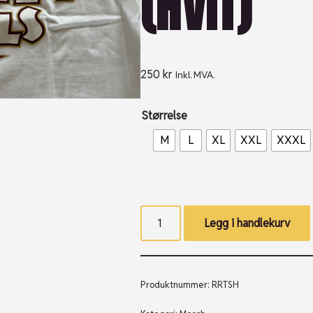
(HVIT)
250
kr
Inkl. MVA.
Størrelse
M
L
XL
XXL
XXXL
Legg i handlekurv
Produktnummer:
RRTSH