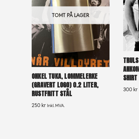
TOMT PÅ LAGER
TRULS
ANKOM
ONKEL TUKA, LOMMELERKE
SHIRT
(GRAVERT LOGO) 0.2 LITER,
300
kr
RUSTFRITT STÅL
250
kr
Inkl. MVA.