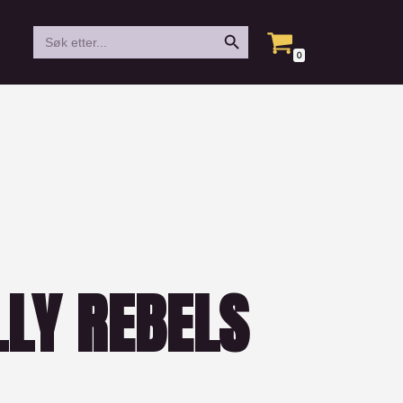
Search Button
Search
for:
0
LY REBELS