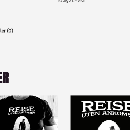
Kategori:
Merch
er (0)
ER