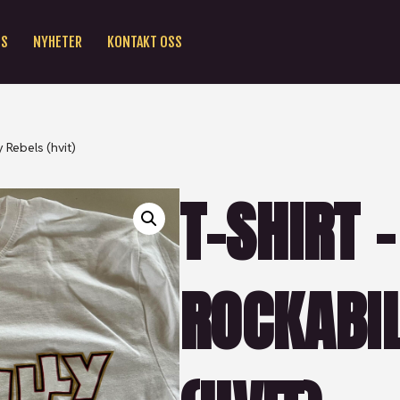
SS
NYHETER
KONTAKT OSS
y Rebels (hvit)
T-SHIRT –
ROCKABIL