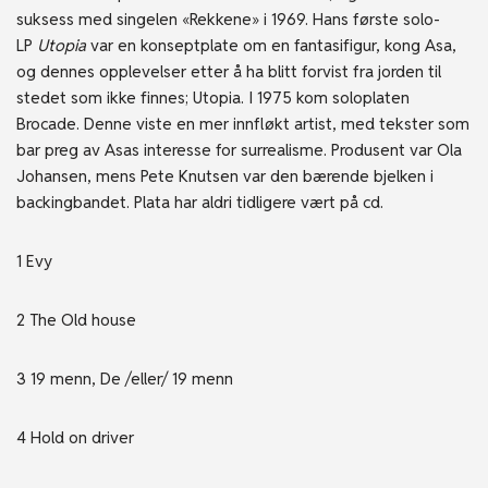
suksess med singelen «Rekkene» i 1969. Hans første solo-
LP
Utopia
var en konseptplate om en fantasifigur, kong Asa,
og dennes opplevelser etter å ha blitt forvist fra jorden til
stedet som ikke finnes; Utopia. I 1975 kom soloplaten
Brocade. Denne viste en mer innfløkt artist, med tekster som
bar preg av Asas interesse for surrealisme. Produsent var Ola
Johansen, mens Pete Knutsen var den bærende bjelken i
backingbandet. Plata har aldri tidligere vært på cd.
1 Evy
2 The Old house
3 19 menn, De /eller/ 19 menn
4 Hold on driver