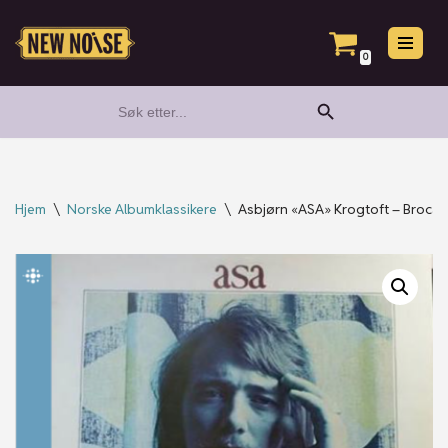
Hopp
0
til
Search Button
Search
innholdet
for:
Hjem
\
Norske Albumklassikere
\
Asbjørn «ASA» Krogtoft – Broca