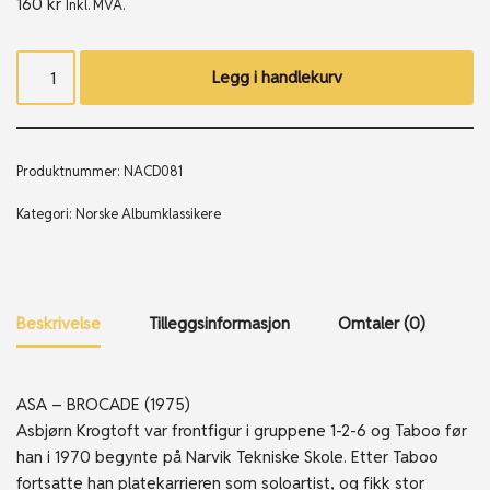
160
kr
Inkl. MVA.
Legg i handlekurv
Produktnummer:
NACD081
Kategori:
Norske Albumklassikere
Beskrivelse
Tilleggsinformasjon
Omtaler (0)
ASA – BROCADE (1975)
Asbjørn Krogtoft var frontfigur i gruppene 1-2-6 og Taboo før
han i 1970 begynte på Narvik Tekniske Skole. Etter Taboo
fortsatte han platekarrieren som soloartist, og fikk stor