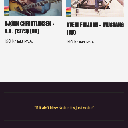
BJØRN CHRISTIANSEN –
SVEIN FINJARN – MUSTANG
B.C. (1979) (CD)
(CD)
160
kr
Inkl. MVA.
160
kr
Inkl. MVA.
"If it ain't New Noise, it's just noise"