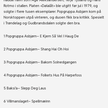
Rotmo i stallen. Platen «Dølalåt» ble utgitt før jul i 1979, og
solgte i flere tusen eksemplarer. Popgruppa Asbjørn kom på
Norsktoppen utpå vinteren, og duoen fikk bra kritikk. Spesielt
i Trøndelag og Gudbrandsdalen solgte den bra.
1 Popgruppa Asbjørn– E Kjem Så Vel I Haug De
2 Popgruppa Asbjørn– Shang Hai Oh Hoi
3 Popgruppa Asbjørn– Bakom Solnedgangen
4 Popgruppa Asbjørn– Folkets Hus På Harpefoss
5 Baksi’a– Slepp Deg Laus
6 Villmanslaget– Spellmæinn