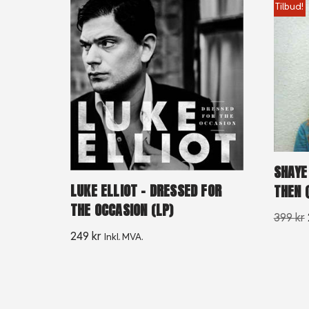
Tilbud!
SHAYE
LUKE ELLIOT – DRESSED FOR
THEN 
THE OCCASION (LP)
399
kr
249
kr
Inkl. MVA.