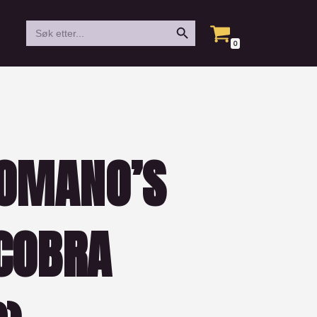
Search Button
Search
for:
0
ROMANO’S
 COBRA