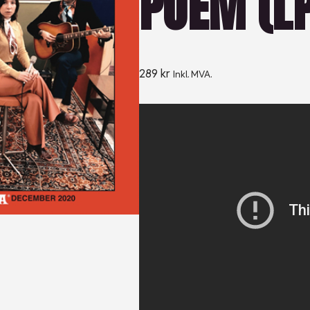
POEM (LP
289
kr
Inkl. MVA.