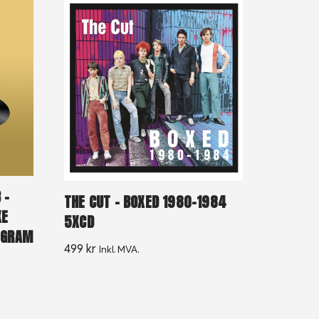
 –
THE CUT – BOXED 1980-1984
XE
5XCD
0 GRAM
499
kr
Inkl. MVA.