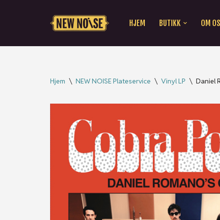
HJEM
BUTIKK
OM O
Hopp
til
innholdet
Hjem
\
NEW NOISE Plateservice
\
Vinyl LP
\
Daniel 