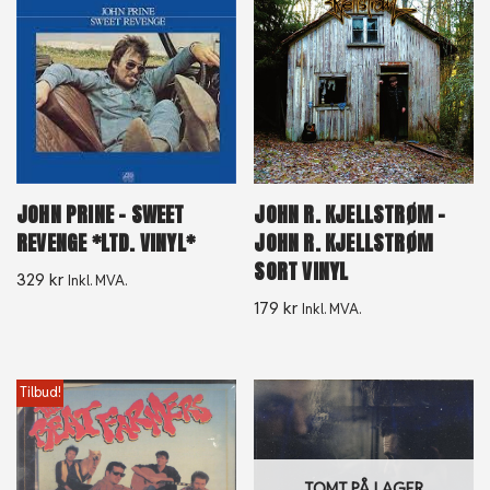
JOHN PRINE – SWEET
JOHN R. KJELLSTRØM –
REVENGE *LTD. VINYL*
JOHN R. KJELLSTRØM
SORT VINYL
329
kr
Inkl. MVA.
179
kr
Inkl. MVA.
Tilbud!
TOMT PÅ LAGER