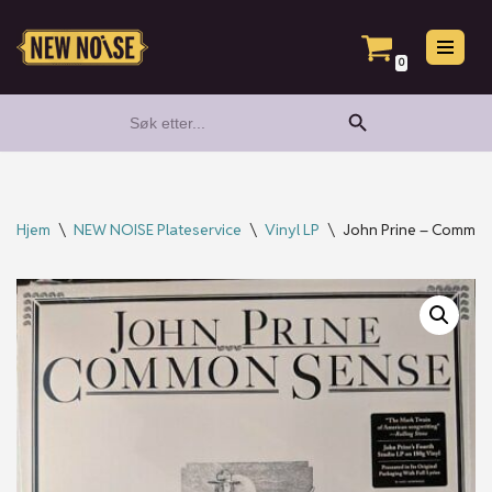
Hopp
0
til
Search Button
Search
innholdet
for:
Hjem
\
NEW NOISE Plateservice
\
Vinyl LP
\
John Prine – Common