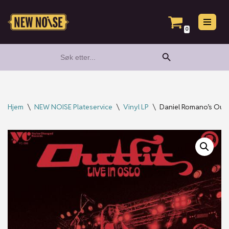
Hopp
0
til
Search Button
Search
innholdet
for:
Hjem
\
NEW NOISE Plateservice
\
Vinyl LP
\
Daniel Romano’s Outfit