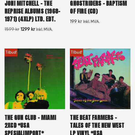
JONI MITCHELL – THE
GHOSTRIDERS – BAPTISM
REPRISE ALBUMS (1968-
OF FIRE (CD)
1971) (4XLP) LTD. EDT.
199
kr
Inkl. MVA.
1599
kr
1299
kr
Inkl. MVA.
Tilbud!
Tilbud!
THE GUN CLUB – MIAMI
THE BEAT FARMERS –
2XCD *USA
TALES OF THE NEW WEST
SPESIALIMPORT*
LP VINYL *USA