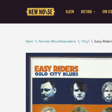
HJEM
BUTIKK
OM O
Hopp
til
innholdet
Hjem
\
Norske Albumklassikere
\
Vinyl
\
Easy Riders