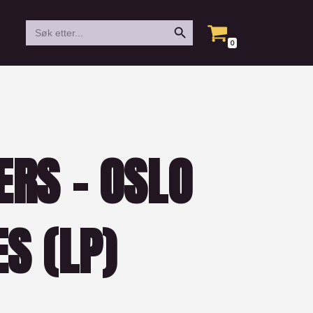
Search Button
Search
for:
0
ERS – OSLO
ES (LP)