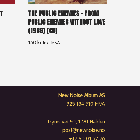
THE PUBLIC ENEMIES – FROM
’T
PUBLIC ENEMIES WITHOUT LOVE
(1966) (CD)
160
kr
Inkl. MVA.
New Noise Album AS
925 134 910 MVA
Tryms vei 50, 1781 Halden
post@newnoise.no
+47 90 01 52 76