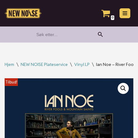
Hopp
0
til
Search Button
Search
innholdet
for:
Hjem
\
NEW NOISE Plateservice
\
Vinyl LP
\
Ian Noe – River Fools
Tilbud!