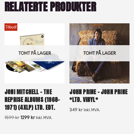
RELATERTE PRODUKTER
Tilbud!
TOMT PÅ LAGER
TOMT PÅ LAGER
JONI MITCHELL – THE
JOHN PRINE – JOHN PRINE
REPRISE ALBUMS (1968-
*LTD. VINYL*
1971) (4XLP) LTD. EDT.
349
kr
Inkl. MVA.
1599
kr
1299
kr
Inkl. MVA.