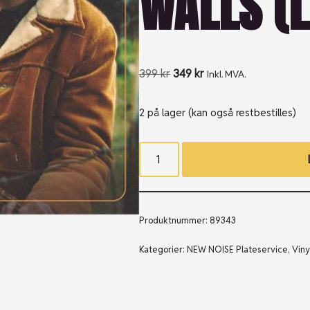
WALLS (L
399
kr
349
kr
Inkl. MVA.
2 på lager (kan også restbestilles)
Produktnummer:
89343
Kategorier:
NEW NOISE Plateservice
,
Viny