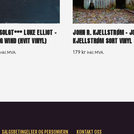
SOLGT*** LUKE ELLIOT –
JOHN R. KJELLSTRØM – J
G WIND (HVIT VINYL)
KJELLSTRØM SORT VINYL
179
kr
Inkl. MVA.
Inkl. MVA.
SALGSBETINGELSER OG PERSONVERN
KONTAKT OSS