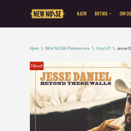
HJEM
BUTIKK
OM O
Hopp
til
innholdet
Hjem
\
NEW NOISE Plateservice
\
Vinyl LP
\
Jesse D
Tilbud!