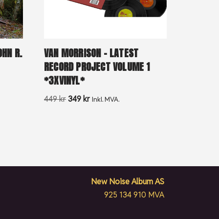
OHN R.
VAN MORRISON – LATEST
RECORD PROJECT VOLUME 1
*3XVINYL*
449
kr
349
kr
Inkl. MVA.
New Noise Album AS
925 134 910 MVA