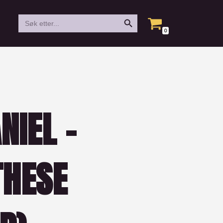
Search Button
Search
for:
0
NIEL –
THESE