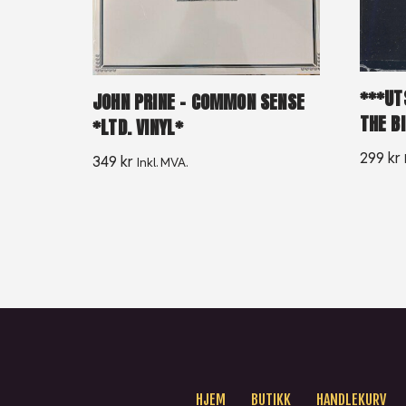
***UT
JOHN PRINE – COMMON SENSE
THE BI
*LTD. VINYL*
299
kr
349
kr
Inkl. MVA.
HJEM
BUTIKK
HANDLEKURV