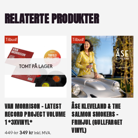
RELATERTE PRODUKTER
Tilbud!
Tilbud!
TOMT PÅ LAGER
VAN MORRISON – LATEST
ÅSE KLEVELAND & THE
RECORD PROJECT VOLUME
SALMON SMOKERS –
1 *3XVINYL*
FRIHJUL (GULLFARGET
VINYL)
449
kr
349
kr
Inkl. MVA.