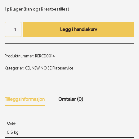
1 på lager (kan også restbestilles)
Legg i handlekurv
Produktnummer:
RERCD0014
Kategorier:
CD
,
NEW NOISE Plateservice
Tilleggsinformasjon
Omtaler (0)
Vekt
0.5 kg