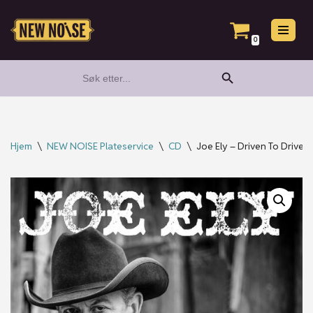
Hopp
0
til
Search Button
Search
innholdet
for:
Hjem
\
NEW NOISE Plateservice
\
CD
\
Joe Ely – Driven To Drive 