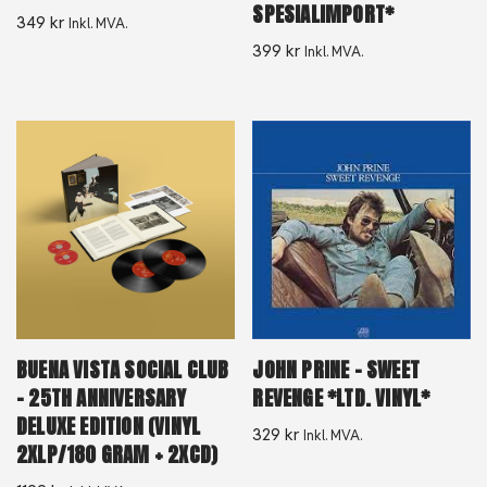
SPESIALIMPORT*
349
kr
Inkl. MVA.
399
kr
Inkl. MVA.
BUENA VISTA SOCIAL CLUB
JOHN PRINE – SWEET
– 25TH ANNIVERSARY
REVENGE *LTD. VINYL*
DELUXE EDITION (VINYL
329
kr
Inkl. MVA.
2XLP/180 GRAM + 2XCD)