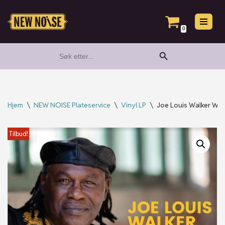
Hopp
0
til
Search Button
Search
innholdet
for:
Hjem
\
NEW NOISE Plateservice
\
Vinyl LP
\
Joe Louis Walker Wei
Tilbud!