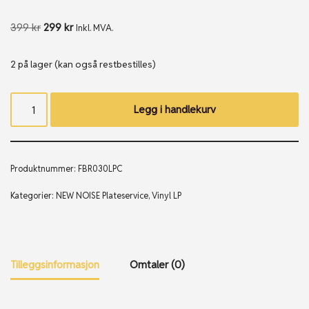
399
kr
299
kr
Inkl. MVA.
2 på lager (kan også restbestilles)
Legg i handlekurv
Produktnummer:
FBR030LPC
Kategorier:
NEW NOISE Plateservice
,
Vinyl LP
Tilleggsinformasjon
Omtaler (0)