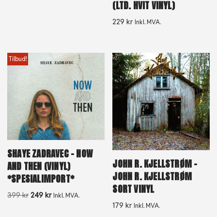
(LTD. HVIT VINYL)
229
kr
Inkl. MVA.
Tilbud!
SHAYE ZADRAVEC – NOW
JOHN R. KJELLSTRØM –
AND THEN (VINYL)
JOHN R. KJELLSTRØM
*SPESIALIMPORT*
SORT VINYL
399
kr
249
kr
Inkl. MVA.
179
kr
Inkl. MVA.