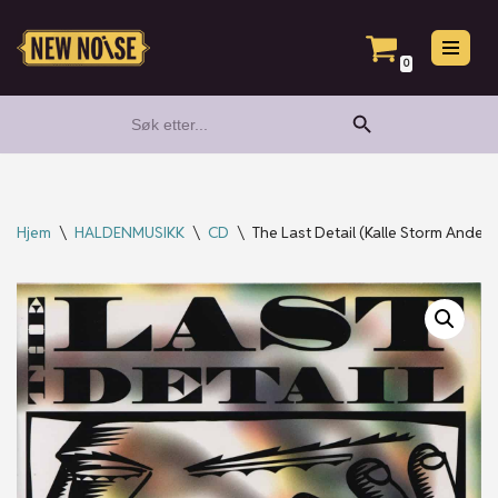
Hopp
0
til
Search Button
Search
innholdet
for:
Hjem
\
HALDENMUSIKK
\
CD
\
The Last Detail (Kalle Storm Ande