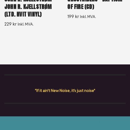
JOHN R. KJELLSTRØM
OF FIRE (CD)
(LTD. HVIT VINYL)
199
kr
Inkl. MVA.
229
kr
Inkl. MVA.
"If it ain't New Noise, it's just noise"
Copyright © {current_year} New Noise Album AS. All rights
reserved.