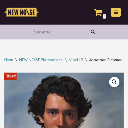
Hopp
0
til
Search Button
Search
innholdet
for:
Hjem
\
NEW NOISE Plateservice
\
Vinyl LP
\
Jonathan Richman & 
Tilbud!