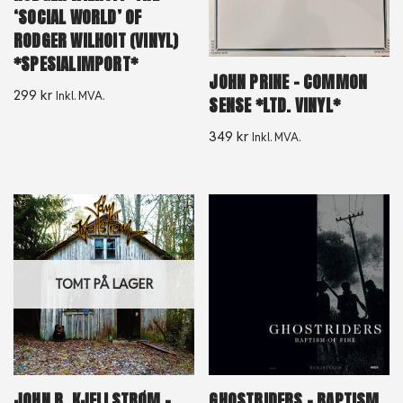
‘SOCIAL WORLD’ OF
RODGER WILHOIT (VINYL)
*SPESIALIMPORT*
JOHN PRINE – COMMON
299
kr
Inkl. MVA.
SENSE *LTD. VINYL*
349
kr
Inkl. MVA.
TOMT PÅ LAGER
JOHN R. KJELLSTRØM –
GHOSTRIDERS – BAPTISM