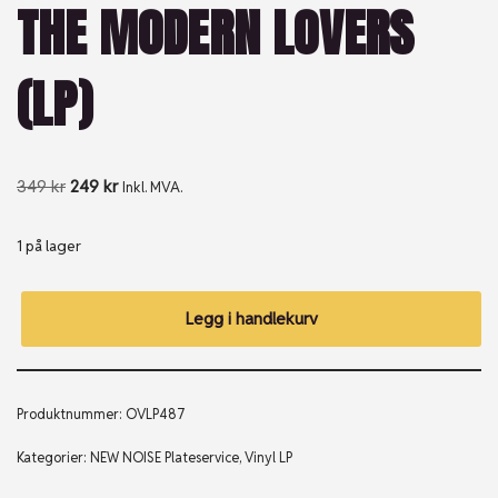
THE MODERN LOVERS
(LP)
349
kr
249
kr
Inkl. MVA.
1 på lager
Legg i handlekurv
Produktnummer:
OVLP487
Kategorier:
NEW NOISE Plateservice
,
Vinyl LP