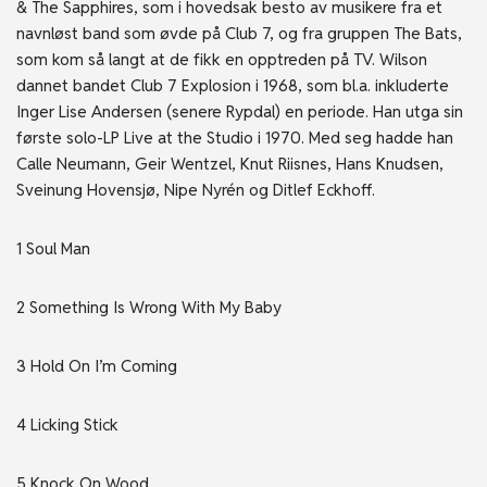
& The Sapphires, som i hovedsak besto av musikere fra et
navnløst band som øvde på Club 7, og fra gruppen The Bats,
som kom så langt at de fikk en opptreden på TV. Wilson
dannet bandet Club 7 Explosion i 1968, som bl.a. inkluderte
Inger Lise Andersen (senere Rypdal) en periode. Han utga sin
første solo-LP Live at the Studio i 1970. Med seg hadde han
Calle Neumann, Geir Wentzel, Knut Riisnes, Hans Knudsen,
Sveinung Hovensjø, Nipe Nyrén og Ditlef Eckhoff.
1 Soul Man
2 Something Is Wrong With My Baby
3 Hold On I’m Coming
4 Licking Stick
5 Knock On Wood