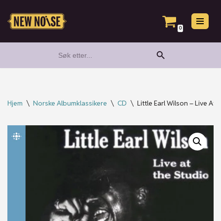
Hopp
0
til
Search Button
Search
innholdet
for:
Hjem
\
Norske Albumklassikere
\
CD
\
Little Earl Wilson – Live At