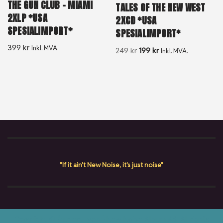
THE GUN CLUB – MIAMI
TALES OF THE NEW WEST
2XLP *USA
2XCD *USA
SPESIALIMPORT*
SPESIALIMPORT*
399
kr
Inkl. MVA.
249
kr
199
kr
Inkl. MVA.
"If it ain't New Noise, it's just noise"
Copyright © {current_year} New Noise Album AS. All rights