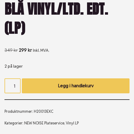
BLÅ VINYL/LTD. EDT.
(LP)
349
kr
299
kr
Inkl. MVA.
2 på lager
Legg i handlekurv
Produktnummer:
H20013EXC
Kategorier:
NEW NOISE Plateservice
,
Vinyl LP