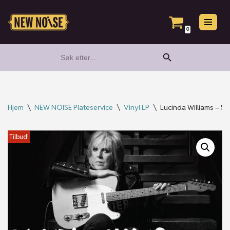
Hopp
0
til
Search Button
Search
innholdet
for:
Hjem
\
NEW NOISE Plateservice
\
Vinyl LP
\
Lucinda Williams – Sto
Tilbud!