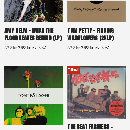
AMY HELM – WHAT THE
TOM PETTY – FINDING
FLOOD LEAVES BEHIND (LP)
WILDFLOWERS (2XLP)
329
kr
249
kr
329
kr
249
kr
Inkl. MVA.
Inkl. MVA.
Tilbud!
TOMT PÅ LAGER
THE BEAT FARMERS –