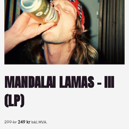
MANDALAI LAMAS – III
(LP)
299
kr
249
kr
Inkl. MVA.