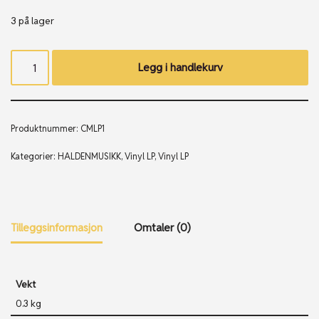
3 på lager
Legg i handlekurv
Produktnummer:
CMLP1
Kategorier:
HALDENMUSIKK
,
Vinyl LP
,
Vinyl LP
Tilleggsinformasjon
Omtaler (0)
Vekt
0.3 kg