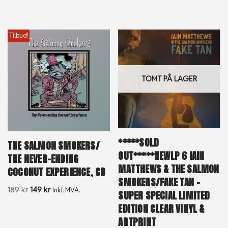
Tilbud!
TOMT PÅ LAGER
*****SOLD
THE SALMON SMOKERS/
OUT*****NEWLP 6 IAIN
THE NEVER-ENDING
MATTHEWS & THE SALMON
COCONUT EXPERIENCE, CD
SMOKERS/FAKE TAN –
189
kr
149
kr
Inkl. MVA.
SUPER SPECIAL LIMITED
EDITION CLEAR VINYL &
ARTPRINT