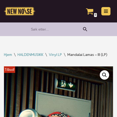
Hopp
0
til
Search Button
Search
innholdet
for:
Hjem
\
HALDENMUSIKK
\
Vinyl LP
\
Mandalai Lamas – III (LP)
Tilbud!