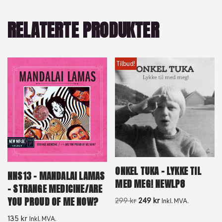
RELATERTE PRODUKTER
Tilbud!
ONKEL TUKA – LYKKE TIL
NNS13 – MANDALAI LAMAS
MED MEG! NEWLP8
– STRANGE MEDICINE/ARE
YOU PROUD OF ME NOW?
299
kr
249
kr
Inkl. MVA.
135
kr
Inkl. MVA.