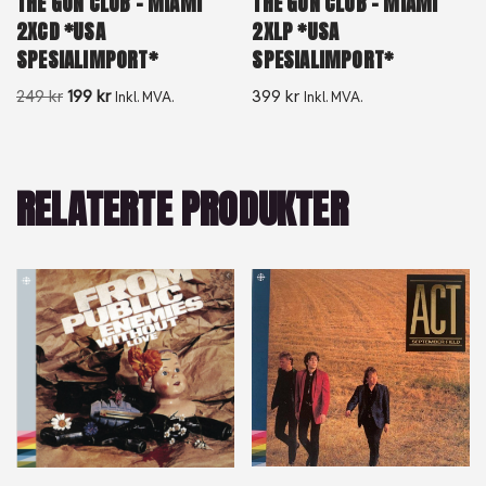
THE GUN CLUB – MIAMI
THE GUN CLUB – MIAMI
2XCD *USA
2XLP *USA
SPESIALIMPORT*
SPESIALIMPORT*
249
kr
199
kr
399
kr
Inkl. MVA.
Inkl. MVA.
RELATERTE PRODUKTER