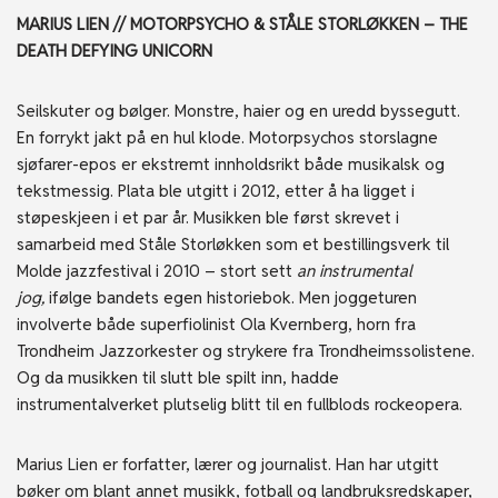
MARIUS LIEN // MOTORPSYCHO & STÅLE STORLØKKEN – THE
DEATH DEFYING UNICORN
Seilskuter og bølger. Monstre, haier og en uredd byssegutt.
En forrykt jakt på en hul klode. Motorpsychos storslagne
sjøfarer-epos er ekstremt innholdsrikt både musikalsk og
tekstmessig. Plata ble utgitt i 2012, etter å ha ligget i
støpeskjeen i et par år. Musikken ble først skrevet i
samarbeid med Ståle Storløkken som et bestillingsverk til
Molde jazzfestival i 2010 – stort sett
an instrumental
jog,
ifølge bandets egen historiebok. Men joggeturen
involverte både superfiolinist Ola Kvernberg, horn fra
Trondheim Jazzorkester og strykere fra Trondheimssolistene.
Og da musikken til slutt ble spilt inn, hadde
instrumentalverket plutselig blitt til en fullblods rockeopera.
Marius Lien er forfatter, lærer og journalist. Han har utgitt
bøker om blant annet musikk, fotball og landbruksredskaper,