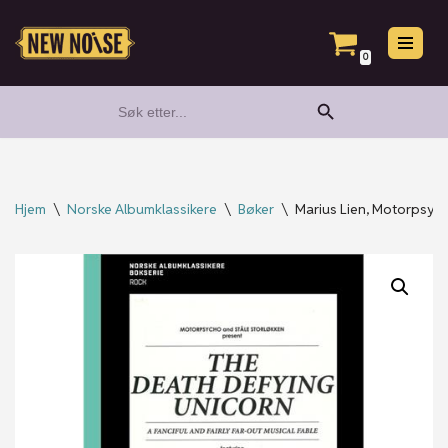
Hopp
0
til
Search Button
Search
innholdet
for:
Hjem
\
Norske Albumklassikere
\
Bøker
\
Marius Lien, Motorpsych