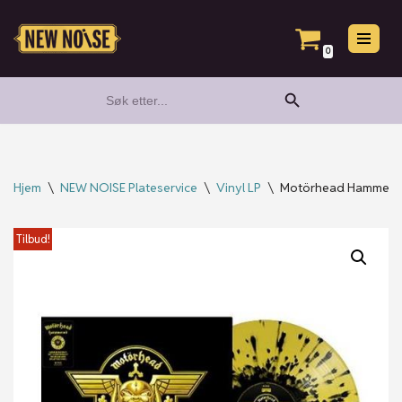
Hopp
0
til
Search Button
Search
innholdet
for:
Hjem
\
NEW NOISE Plateservice
\
Vinyl LP
\
Motörhead Hammered –
Tilbud!