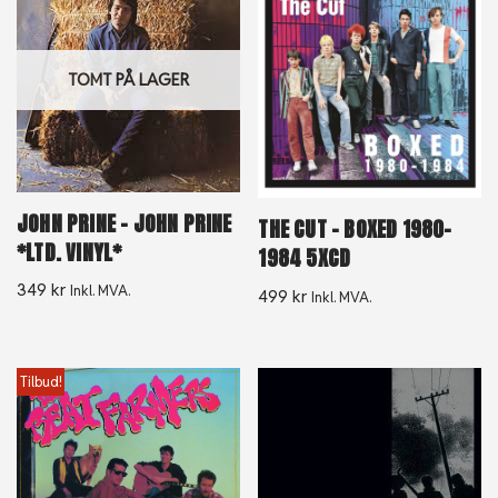
TOMT PÅ LAGER
JOHN PRINE – JOHN PRINE
THE CUT – BOXED 1980-
*LTD. VINYL*
1984 5XCD
349
kr
Inkl. MVA.
499
kr
Inkl. MVA.
Tilbud!