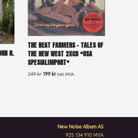
THE BEAT FARMERS – TALES OF
OHN R.
THE NEW WEST 2XCD *USA
SPESIALIMPORT*
249
kr
199
kr
Inkl. MVA.
New Noise Album AS
925 134 910 MVA