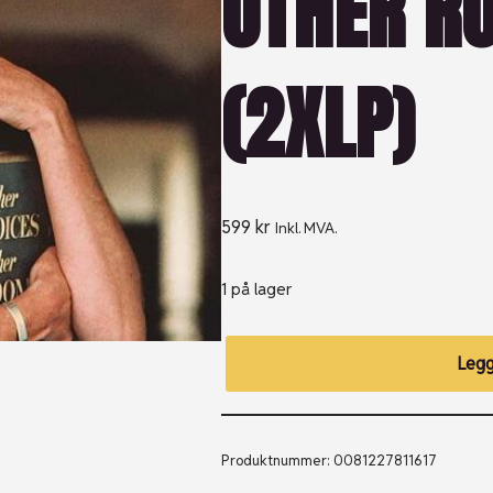
OTHER R
(2XLP)
599
kr
Inkl. MVA.
1 på lager
Legg
Produktnummer:
0081227811617