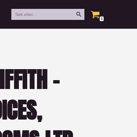
Search Button
Search
for:
0
IFFITH –
ICES,