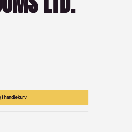
OOMS LTD.
 i handlekurv