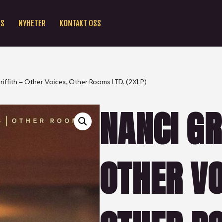
SS
NYHETER
KONTAKT OSS
riffith – Other Voices, Other Rooms LTD. (2XLP)
NANCI GR
OTHER VO