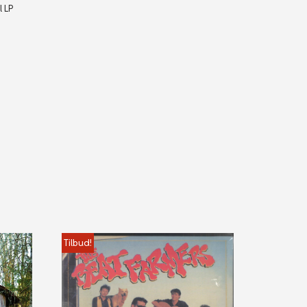
l LP
Tilbud!