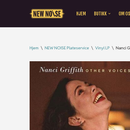
HJEM
BUTIKK
OM O
Hopp
til
innholdet
Hjem
\
NEW NOISE Plateservice
\
Vinyl LP
\
Nanci G