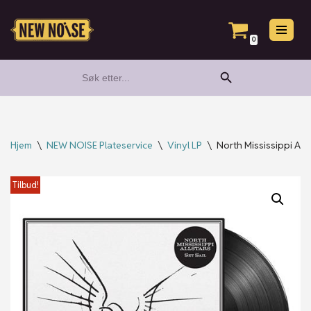
Hopp
0
til
Search Button
Search
innholdet
for:
Hjem
\
NEW NOISE Plateservice
\
Vinyl LP
\
North Mississippi Allst
Tilbud!