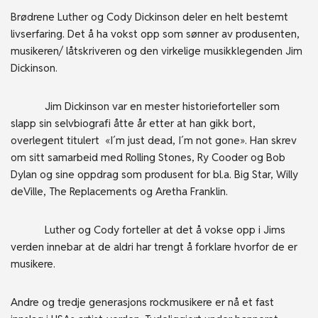
Brødrene Luther og Cody Dickinson deler en helt bestemt
livserfaring. Det å ha vokst opp som sønner av produsenten,
musikeren/ låtskriveren og den virkelige musikklegenden Jim
Dickinson.
Jim Dickinson var en mester historieforteller som
slapp sin selvbiografi åtte år etter at han gikk bort,
overlegent titulert «I´m just dead, I´m not gone». Han skrev
om sitt samarbeid med Rolling Stones, Ry Cooder og Bob
Dylan og sine oppdrag som produsent for bl.a. Big Star, Willy
deVille, The Replacements og Aretha Franklin.
Luther og Cody forteller at det å vokse opp i Jims
verden innebar at de aldri har trengt å forklare hvorfor de er
musikere.
Andre og tredje generasjons rockmusikere er nå et fast