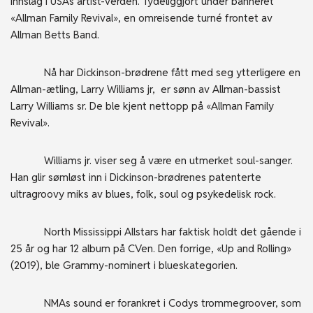
innslag i USAs artist-verden. Tydeliggjort under banneret
«Allman Family Revival», en omreisende turné frontet av
Allman Betts Band.
Nå har Dickinson-brødrene fått med seg ytterligere en
Allman-ætling, Larry Williams jr, er sønn av Allman-bassist
Larry Williams sr. De ble kjent nettopp på «Allman Family
Revival».
Williams jr. viser seg å være en utmerket soul-sanger.
Han glir sømløst inn i Dickinson-brødrenes patenterte
ultragroovy miks av blues, folk, soul og psykedelisk rock.
North Mississippi Allstars har faktisk holdt det gående i
25 år og har 12 album på CVen. Den forrige, «Up and Rolling»
(2019), ble Grammy-nominert i blueskategorien.
NMAs sound er forankret i Codys trommegroover, som