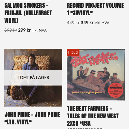
SALMON SMOKERS –
RECORD PROJECT VOLUME
FRIHJUL (GULLFARGET
1 *3XVINYL*
VINYL)
449
kr
349
kr
Inkl. MVA.
399
kr
299
kr
Inkl. MVA.
Tilbud!
TOMT PÅ LAGER
THE BEAT FARMERS –
JOHN PRINE – JOHN PRINE
TALES OF THE NEW WEST
*LTD. VINYL*
2XCD *USA