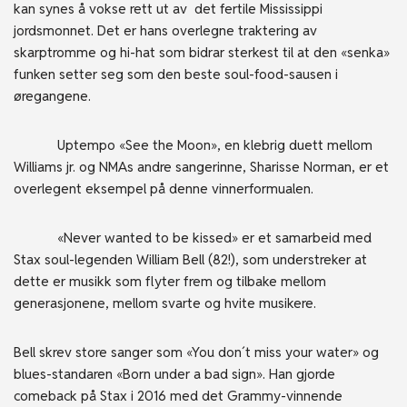
kan synes å vokse rett ut av det fertile Mississippi
jordsmonnet. Det er hans overlegne traktering av
skarptromme og hi-hat som bidrar sterkest til at den «senka»
funken setter seg som den beste soul-food-sausen i
øregangene.
Uptempo «See the Moon», en klebrig duett mellom
Williams jr. og NMAs andre sangerinne, Sharisse Norman, er et
overlegent eksempel på denne vinnerformualen.
«Never wanted to be kissed» er et samarbeid med
Stax soul-legenden William Bell (82!), som understreker at
dette er musikk som flyter frem og tilbake mellom
generasjonene, mellom svarte og hvite musikere.
Bell skrev store sanger som «You don´t miss your water» og
blues-standaren «Born under a bad sign». Han gjorde
comeback på Stax i 2016 med det Grammy-vinnende