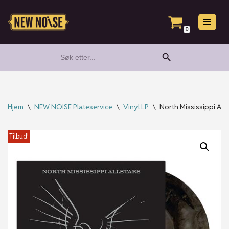
Hopp
0
til
Search Button
Search
innholdet
for:
Hjem
\
NEW NOISE Plateservice
\
Vinyl LP
\
North Mississippi Alls
Tilbud!