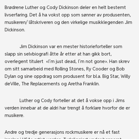
Brødrene Luther og Cody Dickinson deler en helt bestemt
livserfaring. Det å ha vokst opp som sønner av produsenten,
musikeren/ låtskriveren og den virkelige musikklegenden Jim
Dickinson.
Jim Dickinson var en mester historieforteller som
slapp sin selvbiografi åtte år etter at han gikk bort,
overlegent titulert «I´m just dead, I´m not gone». Han skrev
om sitt samarbeid med Rolling Stones, Ry Cooder og Bob
Dylan og sine oppdrag som produsent for bl.a. Big Star, Willy
deVille, The Replacements og Aretha Franklin.
Luther og Cody forteller at det å vokse opp i Jims
verden innebar at de aldri har trengt å forklare hvorfor de er
musikere.
Andre og tredje generasjons rockmusikere er nå et fast