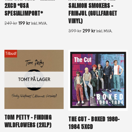
2XCD *USA
SALMON SMOKERS –
SPESIALIMPORT*
FRIHJUL (GULLFARGET
VINYL)
249
kr
199
kr
Inkl. MVA.
399
kr
299
kr
Inkl. MVA.
Tilbud!
TOMT PÅ LAGER
TOM PETTY – FINDING
THE CUT – BOXED 1980-
WILDFLOWERS (2XLP)
1984 5XCD