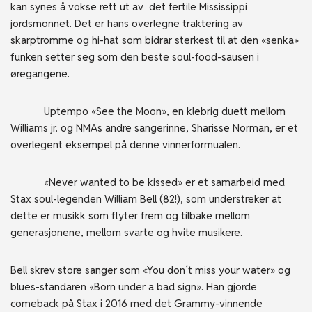
kan synes å vokse rett ut av det fertile Mississippi
jordsmonnet. Det er hans overlegne traktering av
skarptromme og hi-hat som bidrar sterkest til at den «senka»
funken setter seg som den beste soul-food-sausen i
øregangene.
Uptempo «See the Moon», en klebrig duett mellom
Williams jr. og NMAs andre sangerinne, Sharisse Norman, er et
overlegent eksempel på denne vinnerformualen.
«Never wanted to be kissed» er et samarbeid med
Stax soul-legenden William Bell (82!), som understreker at
dette er musikk som flyter frem og tilbake mellom
generasjonene, mellom svarte og hvite musikere.
Bell skrev store sanger som «You don´t miss your water» og
blues-standaren «Born under a bad sign». Han gjorde
comeback på Stax i 2016 med det Grammy-vinnende