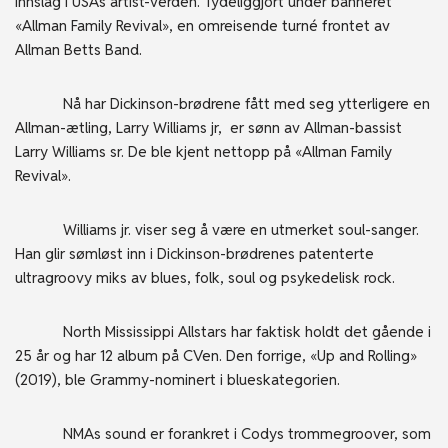
innslag i USAs artist-verden. Tydeliggjort under banneret
«Allman Family Revival», en omreisende turné frontet av
Allman Betts Band.
Nå har Dickinson-brødrene fått med seg ytterligere en
Allman-ætling, Larry Williams jr, er sønn av Allman-bassist
Larry Williams sr. De ble kjent nettopp på «Allman Family
Revival».
Williams jr. viser seg å være en utmerket soul-sanger.
Han glir sømløst inn i Dickinson-brødrenes patenterte
ultragroovy miks av blues, folk, soul og psykedelisk rock.
North Mississippi Allstars har faktisk holdt det gående i
25 år og har 12 album på CVen. Den forrige, «Up and Rolling»
(2019), ble Grammy-nominert i blueskategorien.
NMAs sound er forankret i Codys trommegroover, som