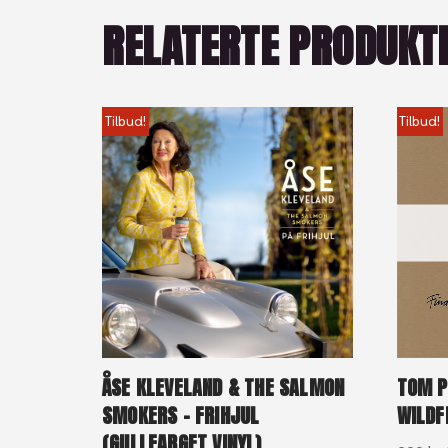
RELATERTE PRODUKT
Tilbud!
Tilbud!
ÅSE KLEVELAND & THE SALMON
TOM P
SMOKERS – FRIHJUL
WILDF
(GULLFARGET VINYL)