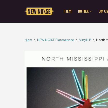
HJEM
BUTIKK
OM O
Hopp
til
innholdet
Hjem
\
NEW NOISE Plateservice
\
Vinyl LP
\
North Mi