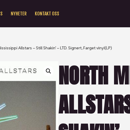
SS
NYHETER
KONTAKT OSS
ssissippi Allstars – Still Shakin’ – LTD. Signert, Farget vinyl(LP)
NORTH MI
ALLSTARS