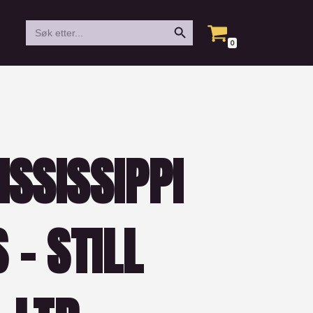
Search Button
Search
for:
0
SSISSIPPI
 – STILL