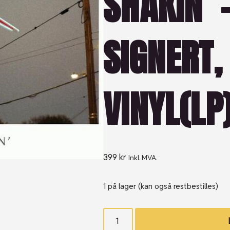
SHAKIN’ –
SIGNERT,
VINYL(LP
399
kr
Inkl. MVA.
1 på lager (kan også restbestilles)