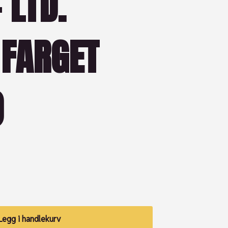
 LTD.
 FARGET
)
Legg i handlekurv