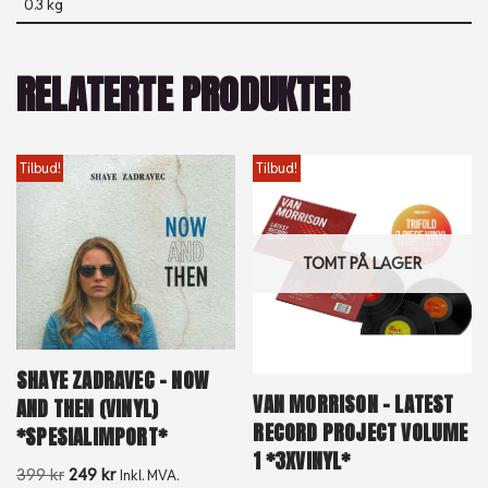
0.3 kg
RELATERTE PRODUKTER
Tilbud!
Tilbud!
TOMT PÅ LAGER
SHAYE ZADRAVEC – NOW
VAN MORRISON – LATEST
AND THEN (VINYL)
RECORD PROJECT VOLUME
*SPESIALIMPORT*
1 *3XVINYL*
399
kr
249
kr
Inkl. MVA.