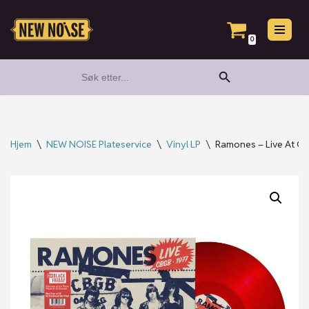
Hopp
0
til
Search Button
Search
innholdet
for:
Hjem
\
NEW NOISE Plateservice
\
Vinyl LP
\
Ramones – Live At CB