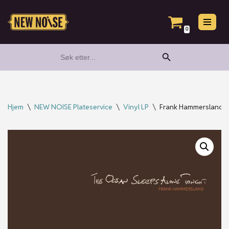
Hopp
0
til
Search Button
Search
innholdet
for:
Hjem
\
NEW NOISE Plateservice
\
Vinyl LP
\
Frank Hammersland – 