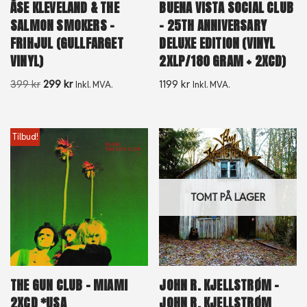
ÅSE KLEVELAND & THE
BUENA VISTA SOCIAL CLUB
SALMON SMOKERS –
– 25TH ANNIVERSARY
FRIHJUL (GULLFARGET
DELUXE EDITION (VINYL
VINYL)
2XLP/180 GRAM + 2XCD)
399
kr
299
kr
1199
kr
Inkl. MVA.
Inkl. MVA.
Tilbud!
TOMT PÅ LAGER
THE GUN CLUB – MIAMI
JOHN R. KJELLSTRØM –
2XCD *USA
JOHN R. KJELLSTRØM