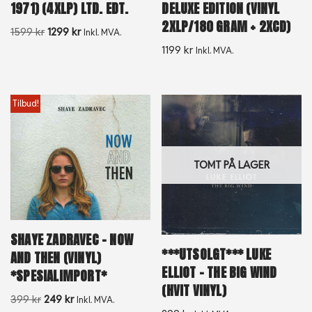
1971) (4XLP) LTD. EDT.
DELUXE EDITION (VINYL
2XLP/180 GRAM + 2XCD)
1599
kr
1299
kr
Inkl. MVA.
1199
kr
Inkl. MVA.
Tilbud!
TOMT PÅ LAGER
SHAYE ZADRAVEC – NOW
***UTSOLGT*** LUKE
AND THEN (VINYL)
ELLIOT – THE BIG WIND
*SPESIALIMPORT*
(HVIT VINYL)
399
kr
249
kr
Inkl. MVA.