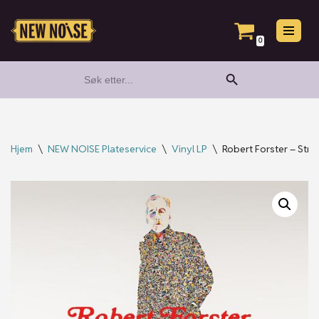
Hopp
0
til
Search Button
Search
innholdet
for:
Hjem
\
NEW NOISE Plateservice
\
Vinyl LP
\
Robert Forster – Stra