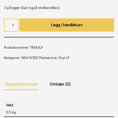
2 på lager (kan også restbestilles)
Legg i handlekurv
Produktnummer:
TR584LP
Kategorier:
NEW NOISE Plateservice
,
Vinyl LP
Tilleggsinformasjon
Omtaler (0)
Vekt
0.5 kg