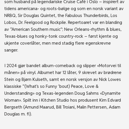
som husband på legendariske Cruise Café i Oslo – inspirert av
tidens americana- og roots-bølge og som en norsk variant av
NRBQ, Sir Douglas Quintet, the Fabulous Thunderbirds, Los
Lobos, Dr. Feelgood og Rockpile. Repertoaret var en blanding
av “American Southern music”; New Orleans-rhythm & blues,
Texas-blues og honky-tonk country-rock – først kjente og
ukjente coverlåter, men med stadig flere egenskrevne
sanger.
I 2024 gjør bandet album-comeback og slipper «Motorvei til
månen» på vinyl. Albumet har 12 låter, 9 skrevet av brødrene
Stein og Bjørn Kulseth, samt en norsk versjon av Nick Lowes
klassiske “(What’s so Funny ‘bout) Peace, Love &
Understanding» og Texas-legenden Doug Sahms «Dynamite
Woman». Spilt inn i Kitchen Studio hos produsent Kim Edvard
Bergseth (Amund Maarud, Bill Troiani, Malin Pettersen, Adam
Douglas m. fl).