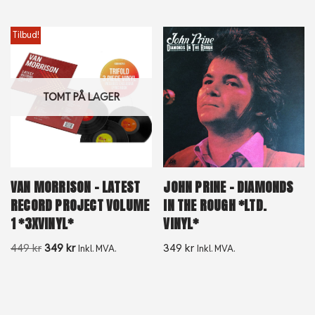
Tilbud!
TOMT PÅ LAGER
VAN MORRISON – LATEST
JOHN PRINE – DIAMONDS
RECORD PROJECT VOLUME
IN THE ROUGH *LTD.
1 *3XVINYL*
VINYL*
449
kr
349
kr
349
kr
Inkl. MVA.
Inkl. MVA.