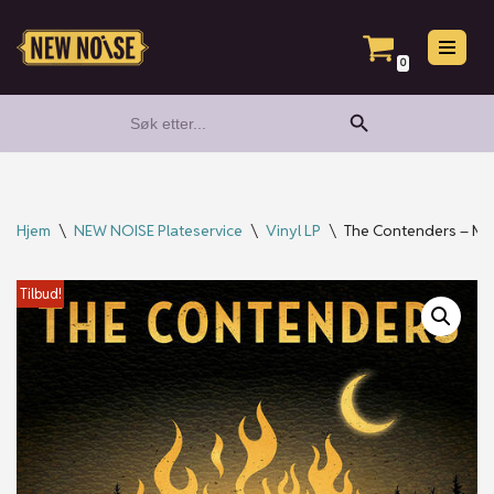
Hopp
0
til
Search Button
Search
innholdet
for:
Hjem
\
NEW NOISE Plateservice
\
Vinyl LP
\
The Contenders – Mot
Tilbud!