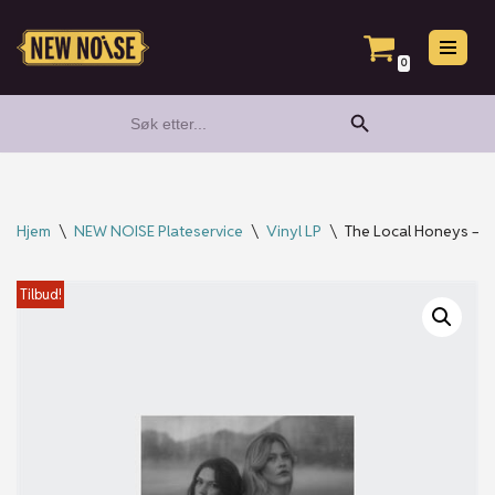
Hopp
0
til
Search Button
Search
innholdet
for:
Hjem
\
NEW NOISE Plateservice
\
Vinyl LP
\
The Local Honeys – T
Tilbud!