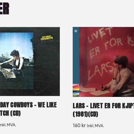
ER
DAY COWBOYS – WE LIKE
LARS – LIVET ER FOR KJIP
TCH (CD)
(1981)(CD)
Inkl. MVA.
160
kr
Inkl. MVA.