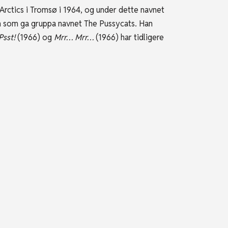
Arctics i Tromsø i 1964, og under dette navnet
oth som ga gruppa navnet The Pussycats. Han
Psst!
(1966) og
Mrr… Mrr…
(1966) har tidligere