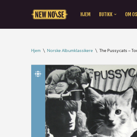
HJEM
BUTIKK
OM O
Hopp
til
innholdet
Hjem
\
Norske Albumklassikere
\
The Pussycats – T