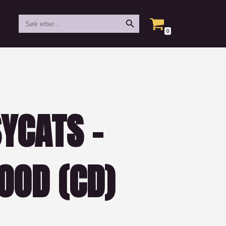
Search Button
Search
for:
0
YCATS –
OOD (CD)