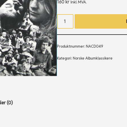
160
kr
Inkl. MVA.
Produktnummer:
NACD049
Kategori:
Norske Albumklassikere
er (0)