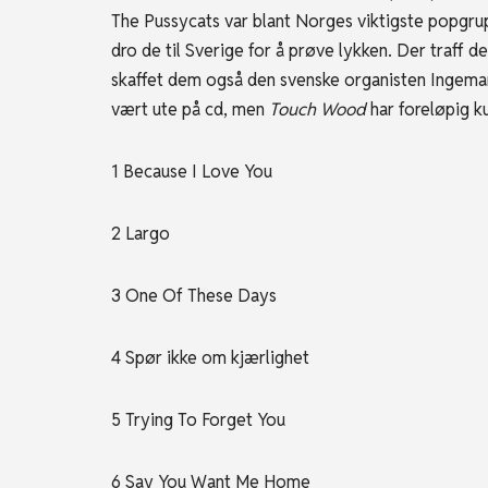
The Pussycats var blant Norges viktigste popgrup
dro de til Sverige for å prøve lykken. Der traff 
skaffet dem også den svenske organisten Ingemar
vært ute på cd, men
Touch Wood
har foreløpig ku
1 Because I Love You
2 Largo
3 One Of These Days
4 Spør ikke om kjærlighet
5 Trying To Forget You
6 Say You Want Me Home