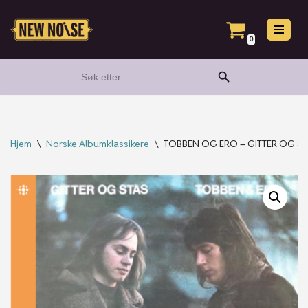
Hopp
0
til
Search Button
Search
innholdet
for:
Hjem
\
Norske Albumklassikere
\
TOBBEN OG ERO – GITTER OG ST