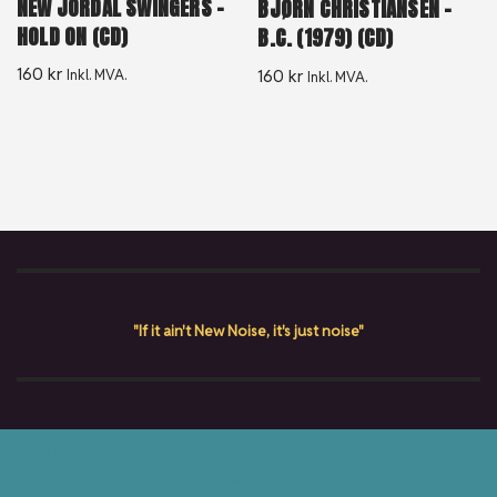
NEW JORDAL SWINGERS –
BJØRN CHRISTIANSEN –
HOLD ON (CD)
B.C. (1979) (CD)
160
kr
160
kr
Inkl. MVA.
Inkl. MVA.
"If it ain't New Noise, it's just noise"
Copyright © {current_year} New Noise Album AS. All rights
reserved.