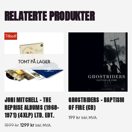
RELATERTE PRODUKTER
Tilbud!
TOMT PÅ LAGER
JONI MITCHELL – THE
GHOSTRIDERS – BAPTISM
REPRISE ALBUMS (1968-
OF FIRE (CD)
1971) (4XLP) LTD. EDT.
199
kr
Inkl. MVA.
1599
kr
1299
kr
Inkl. MVA.