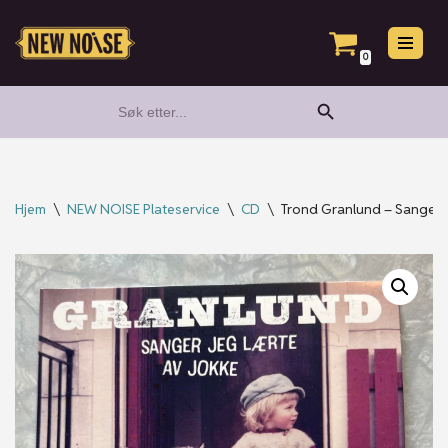
Hopp
0
til
Search Button
Search
innholdet
for:
Hjem
\
NEW NOISE Plateservice
\
CD
\
Trond Granlund – Sanger j