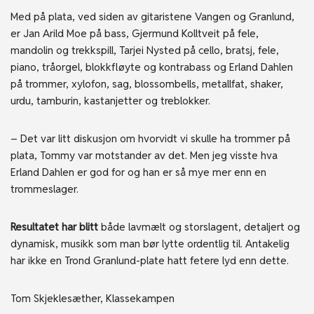
Med på plata, ved siden av gitaristene Vangen og Granlund,
er Jan Arild Moe på bass, Gjermund Kolltveit på fele,
mandolin og trekkspill, Tarjei Nysted på cello, bratsj, fele,
piano, tråorgel, blokkfløyte og kontrabass og Erland Dahlen
på trommer, xylofon, sag, blossombells, metallfat, shaker,
urdu, tamburin, kastanjetter og treblokker.
– Det var litt diskusjon om hvorvidt vi skulle ha trommer på
plata, Tommy var motstander av det. Men jeg visste hva
Erland Dahlen er god for og han er så mye mer enn en
trommeslager.
Resultatet har blitt
både lavmælt og storslagent, detaljert og
dynamisk, musikk som man bør lytte ordentlig til. Antakelig
har ikke en Trond Granlund-plate hatt fetere lyd enn dette.
Tom Skjeklesæther, Klassekampen