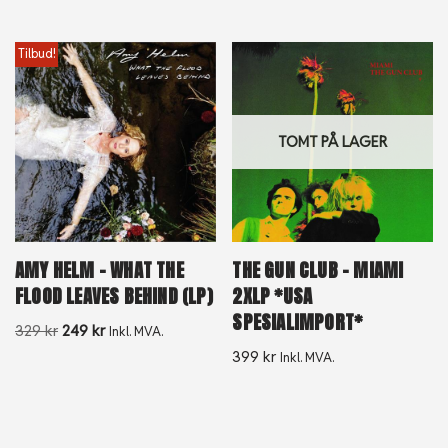
Tilbud!
TOMT PÅ LAGER
AMY HELM – WHAT THE
THE GUN CLUB – MIAMI
FLOOD LEAVES BEHIND (LP)
2XLP *USA
SPESIALIMPORT*
329
kr
249
kr
Inkl. MVA.
399
kr
Inkl. MVA.