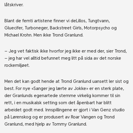
låtskriver.
Blant de femti artistene finner vi deLillos, Tungtvann,
Gluecifer, Turboneger, Backstreet Girls, Motorpsycho og
Michael Krohn. Men ikke Trond Granlund.
– Jeg vet faktisk ikke hvorfor jeg ikke er med der, sier Trond,
– jeg har vel alltid befunnet meg litt på sida av det norske
rockemiljøet.
Men det kan godt hende at Trond Granlund uansett ler sist og
best. For nye «Sanger jeg lærte av Jokke» er en sterk plate,
der Granlunds egenartede stemme virkelig kommer til sin
rett, i en musikalsk setting som det åpenbart har blitt
arbeidet godt med. Innspillingene er gjort i Van Genz studio
på Lørenskog og er produsert av Roar Vangen og Trond
Granlund, med hjelp av Tommy Granlund.