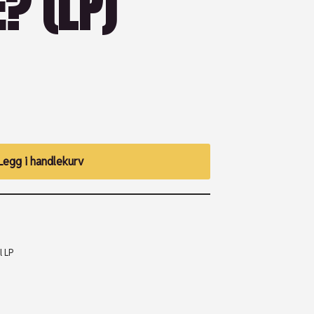
? (LP)
Legg i handlekurv
l LP