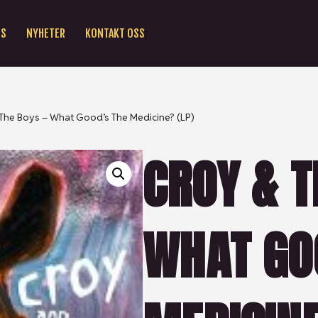
SS
NYHETER
KONTAKT OSS
The Boys – What Good’s The Medicine? (LP)
CROY & T
WHAT GO