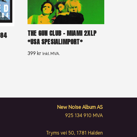
THE GUN CLUB – MIAMI 2XLP
984
*USA SPESIALIMPORT*
399
kr
Inkl. MVA.
New Noise Album AS
925 134 910 MVA
Tryms vei 50, 1781 Halden