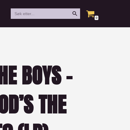
Search Button
Search
for:
0
HE BOYS –
OD’S THE