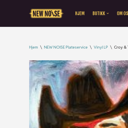
HJEM
BUTIKK
OM O
Hopp
til
innholdet
Hjem
\
NEW NOISE Plateservice
\
Vinyl LP
\
Croy & 