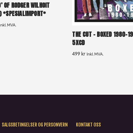
’ OF RODGER WILHOIT
L) *SPESIALIMPORT*
Inkl. MVA.
THE CUT – BOXED 1980-1
5XCD
499
kr
Inkl. MVA.
SALGSBETINGELSER OG PERSONVERN
KONTAKT OSS