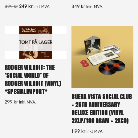
329
kr
249
kr
349
kr
Inkl. MVA.
Inkl. MVA.
TOMT PÅ LAGER
RODGER WILHOIT: THE
‘SOCIAL WORLD’ OF
RODGER WILHOIT (VINYL)
*SPESIALIMPORT*
BUENA VISTA SOCIAL CLUB
299
kr
Inkl. MVA.
– 25TH ANNIVERSARY
DELUXE EDITION (VINYL
2XLP/180 GRAM + 2XCD)
1199
kr
Inkl. MVA.