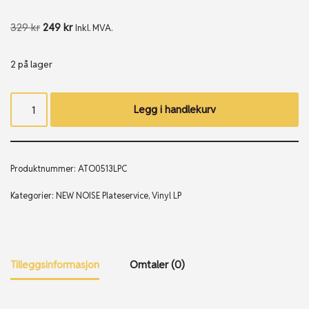
329
kr
249
kr
Inkl. MVA.
2 på lager
Legg i handlekurv
Produktnummer:
ATO0513LPC
Kategorier:
NEW NOISE Plateservice
,
Vinyl LP
Tilleggsinformasjon
Omtaler (0)