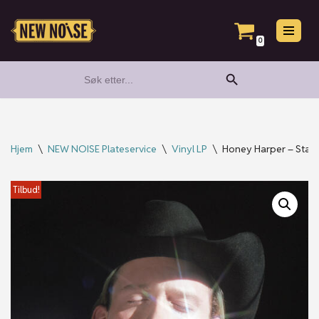
Hopp
0
til
Search Button
Search
innholdet
for:
Hjem
\
NEW NOISE Plateservice
\
Vinyl LP
\
Honey Harper – Starma
Tilbud!