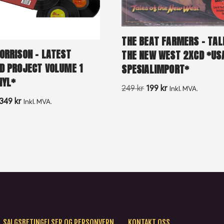
THE BEAT FARMERS – TAL
ORRISON – LATEST
THE NEW WEST 2XCD *US
D PROJECT VOLUME 1
SPESIALIMPORT*
NYL*
249
kr
199
kr
Inkl. MVA.
349
kr
Inkl. MVA.
SALGSBETINGELSER OG PERSONVERN
KONTAKT OSS