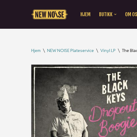
HJEM
BUTIKK
OM O
Hopp
til
innholdet
Hjem
\
NEW NOISE Plateservice
\
Vinyl LP
\
The Bla