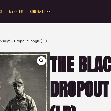
SS
NYHETER
KONTAKT OSS
ck Keys – Dropout Boogie (LP)
THE BLAC
DROPOUT