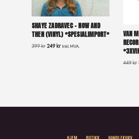
SHAYE ZADRAVEC – NOW AND
VAN M
THEN (VINYL) *SPESIALIMPORT*
RECOR
399
kr
249
kr
Inkl. MVA.
*3XVI
449
kr
HJEM
BUTIKK
HANDLEKURV