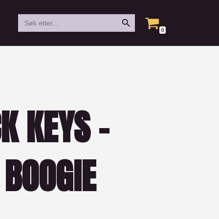
Search Button
Search
for:
0
K KEYS –
 BOOGIE