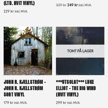
(LTD. HVIT VINYL)
329
kr
249
kr
Inkl. MVA.
229
kr
Inkl. MVA.
TOMT PÅ LAGER
JOHN R. KJELLSTRØM –
***UTSOLGT*** LUKE
JOHN R. KJELLSTRØM
ELLIOT – THE BIG WIND
SORT VINYL
(HVIT VINYL)
179
kr
299
kr
Inkl. MVA.
Inkl. MVA.