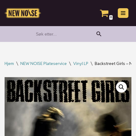
Hopp
0
til
Search Button
Search
innholdet
for:
Hjem
\
NEW NOISE Plateservice
\
Vinyl LP
\
Backstreet Girls – No