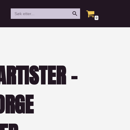
Search Button
Search
for:
0
ARTISTER –
ORGE