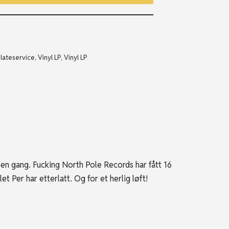
lateservice
,
Vinyl LP
,
Vinyl LP
oen gang. Fucking North Pole Records har fått 16
alet
Per
har etterlatt. Og for et herlig løft!