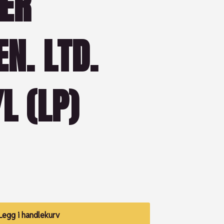
ER
N. LTD.
L (LP)
Legg i handlekurv