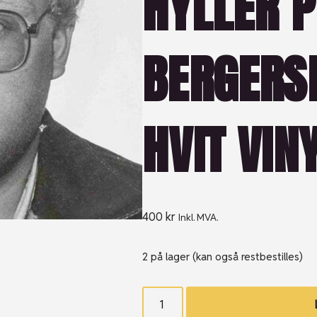
HYLLER P
BERGERSE
HVIT VINY
400
kr
Inkl. MVA.
2 på lager (kan også restbestilles)