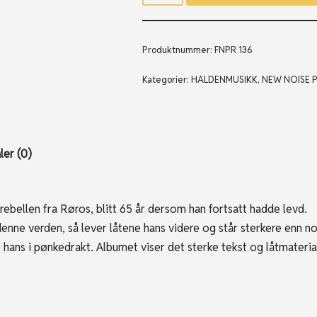
Produktnummer:
FNPR 136
Kategorier:
HALDENMUSIKK
,
NEW NOISE P
er (0)
 rebellen fra Røros, blitt 65 år dersom han fortsatt hadde levd.
denne verden, så lever låtene hans videre og står sterkere enn n
ne hans i pønkedrakt. Albumet viser det sterke tekst og låtmateri