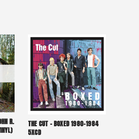
OHN R.
THE CUT – BOXED 1980-1984
INYL)
5XCD