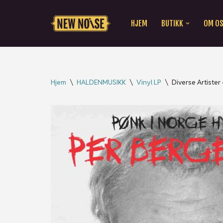
HJEM
BUTIKK
OM O
Hopp
til
innholdet
Hjem
\
HALDENMUSIKK
\
Vinyl LP
\
Diverse Artister 