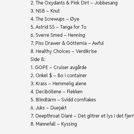
2. The Oxydants & Pink Dirt – Jobbesang
3. NSB – Knut
4. The Screwups – Øye
5. Astrid SS – Tanga for To
6. Sverre Smed – Henning
7. Piss Drawer & Göttemia – Awful
8. Healthy Choices – Verdikrise
Side B:
1. GOPE – Cruiser avgårde
2. Onkel $ – Bo i container
3. Krass – Hemmelig alene
4. Deciböllene – Flekken
5. Blindtärm – Svidd cornflakes
6. Juks – Duejakt
7. Deepthroat Diaré – Det glitrer et lys i det fjer
8. Mannefall – Kyssing