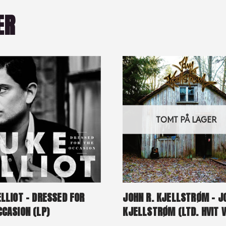
ER
TOMT PÅ LAGER
ELLIOT – DRESSED FOR
JOHN R. KJELLSTRØM – J
CCASION (LP)
KJELLSTRØM (LTD. HVIT V